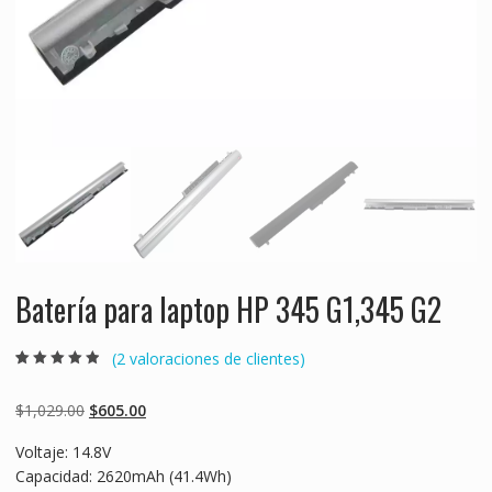
Batería para laptop HP 345 G1,345 G2
(
2
valoraciones de clientes)
Valorado
2
4.50
sobre 5
basado en
Original
Current
$
1,029.00
$
605.00
puntuaciones
de clientes
price
price
Voltaje: 14.8V
was:
is:
Capacidad: 2620mAh (41.4Wh)
$1,029.00.
$605.00.