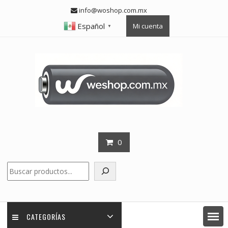
Skip
info@woshop.com.mx
to
Español
Mi cuenta
content
▼
0
Buscar
CATEGORÍAS