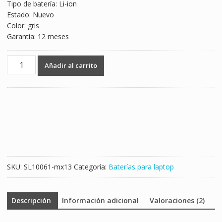
Tipo de batería: Li-ion
Estado: Nuevo
Color: gris
Garantía: 12 meses
Batería
Añadir al carrito
para
laptop
HP
345
G1,345
G2
cantidad
SKU:
SL10061-mx13
Categoría:
Baterías para laptop
Descripción
Información adicional
Valoraciones (2)