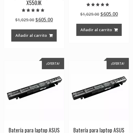
X550JK
Valorado en
Original
Curre
$
605.00
$
1,029.00
5.00
Valorado en
de 5
Original
Current
$
605.00
$
1,029.00
price
price
5.00
de 5
price
price
was:
is:
Añadir al carrito
was:
is:
$1,029.00.
$605.0
Añadir al carrito
$1,029.00.
$605.00.
¡OFERTA!
¡OFERTA!
Batería para laptop ASUS
Batería para laptop ASUS