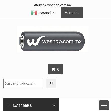
Skip
info@woshop.com.mx
to
Español
Mi cuenta
content
▼
0
Buscar
CATEGORÍAS