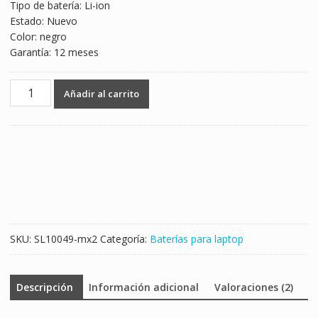
Tipo de batería: Li-ion
Estado: Nuevo
Color: negro
Garantía: 12 meses
Batería
Añadir al carrito
para
laptop
HP
3INR19/65-
2
cantidad
SKU:
SL10049-mx2
Categoría:
Baterías para laptop
Descripción
Información adicional
Valoraciones (2)