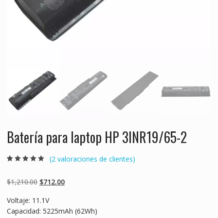
Batería para laptop HP 3INR19/65-2
(
2
valoraciones de clientes)
Valorado
2
5.00
sobre 5
basado en
Original
Current
$
1,210.00
$
712.00
puntuaciones
de clientes
price
price
Voltaje: 11.1V
was:
is:
Capacidad: 5225mAh (62Wh)
$1,210.00.
$712.00.