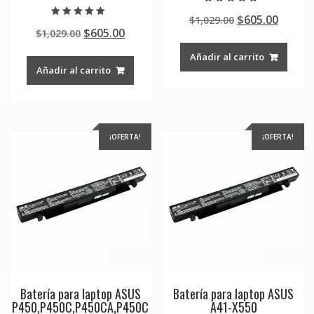
Valorado en
Original
Curre
$
605.00
$
1,029.00
5.00
Valorado en
de 5
Original
Current
$
605.00
$
1,029.00
price
price
5.00
de 5
price
price
was:
is:
Añadir al carrito
was:
is:
$1,029.00.
$605.0
Añadir al carrito
$1,029.00.
$605.00.
¡OFERTA!
¡OFERTA!
Batería para laptop ASUS
Batería para laptop ASUS
P450,P450C,P450CA,P450C
A41-X550