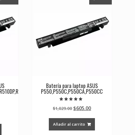
SUS
Batería para laptop ASUS
R510DP,R
P550,P550C,P550CA,P550CC
Valorado en
Original
Current
$
605.00
$
1,029.00
5.00
de 5
Current
price
price
rice
was:
is:
Añadir al carrito
s:
$1,029.00.
$605.00.
0.
605.00.