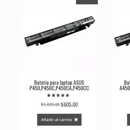
Batería para laptop ASUS
Ba
P450,P450C,P450CA,P450CC
A450
Valorado en
Original
Current
$
605.00
$
1,029.00
5.00
de 5
price
price
was:
is:
Añadir al carrito
$1,029.00.
$605.00.