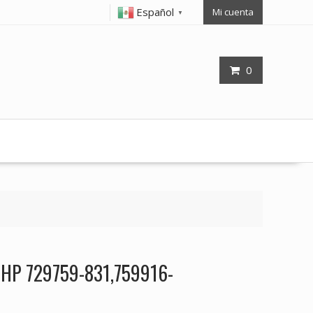
Español
Mi cuenta
▼
0
p HP 729759-831,759916-