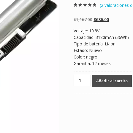
(
2
valoraciones de
Valorado
2
4.50
sobre 5
basado en
Original
Current
$
1,167.00
$
686.00
puntuaciones
de clientes
price
price
Voltaje: 10.8V
was:
is:
Capacidad: 3180mAh (36Wh)
$1,167.00.
$686.00.
Tipo de batería: Li-ion
Estado: Nuevo
Color: negro
Garantía: 12 meses
Batería
Añadir al carrito
para
laptop
HP
729759-
831,759916-
121,760604-
001
cantidad