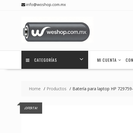
Skip
info@woshop.com.mx
to
content
CATEGORÍAS
MI CUENTA
CON
Home
Productos
Batería para laptop HP 72975
¡OFERTA!