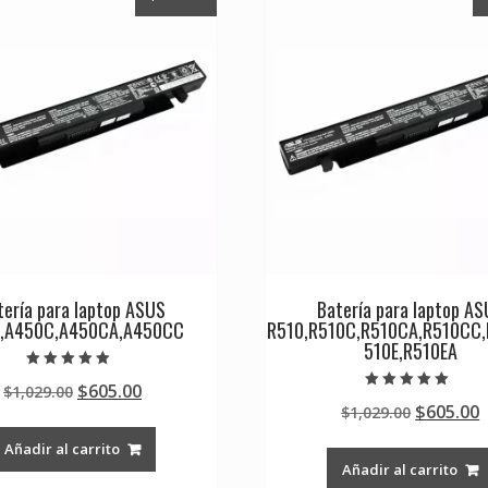
tería para laptop ASUS
Batería para laptop A
,A450C,A450CA,A450CC
R510,R510C,R510CA,R510CC,
510E,R510EA
Valorado en
Original
Current
$
605.00
$
1,029.00
5.00
Valorado en
de 5
Original
$
605.00
price
price
$
1,029.00
5.00
de 5
price
p
was:
is:
Añadir al carrito
was:
i
$1,029.00.
$605.00.
Añadir al carrito
$1,029.0
$