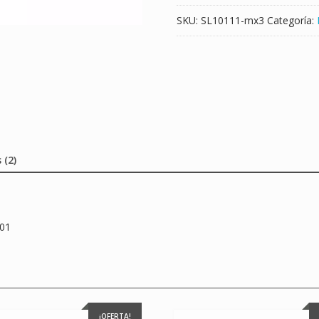
SKU:
SL10111-mx3
Categoría:
 (2)
001
¡OFERTA!