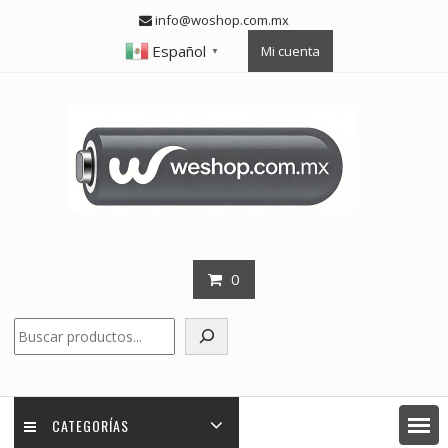
Skip
info@woshop.com.mx
to
Español
Mi cuenta
content
▼
0
Buscar
CATEGORÍAS