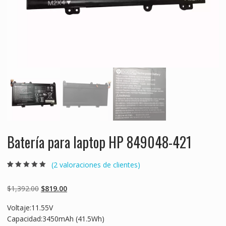
Batería para laptop HP 849048-421
(
2
valoraciones de clientes)
Valorado
2
5.00
sobre 5
basado en
Original
Current
$
1,392.00
$
819.00
puntuaciones
de clientes
price
price
Voltaje:11.55V
was:
is:
Capacidad:3450mAh (41.5Wh)
$1,392.00.
$819.00.