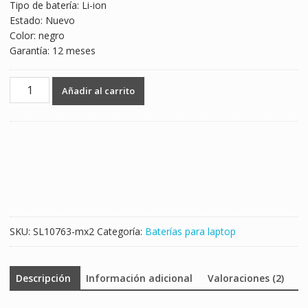
Tipo de batería: Li-ion
Estado: Nuevo
Color: negro
Garantía: 12 meses
Batería
Añadir al carrito
para
laptop
HP
849048-
421
cantidad
SKU:
SL10763-mx2
Categoría:
Baterías para laptop
Descripción
Información adicional
Valoraciones (2)