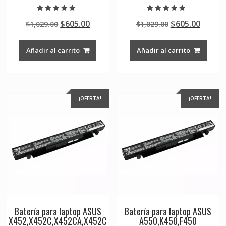
Valorado en
Valorado en
Original
Current
Original
Curre
$
605.00
$
605.00
$
1,029.00
$
1,029.00
5.00
4.50
de 5
de 5
price
price
price
price
was:
is:
was:
is:
Añadir al carrito
Añadir al carrito
$1,029.00.
$605.00.
$1,029.00.
$605.0
¡OFERTA!
¡OFERTA!
Batería para laptop ASUS
Batería para laptop ASUS
X452,X452C,X452CA,X452C
A550,K450,F450