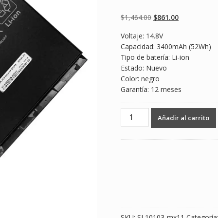
Valorado
2
5.00
sobre 5
basado en
Original
Current
$
1,464.00
$
861.00
puntuaciones
de clientes
price
price
Voltaje: 14.8V
was:
is:
Capacidad: 3400mAh (52Wh)
$1,464.00.
$861.00.
Tipo de batería: Li-ion
Estado: Nuevo
Color: negro
Garantía: 12 meses
Batería
Añadir al carrito
para
laptop
HP
EliteBook
Folio
9480m
cantidad
SKU:
SL10103-mx11
Categoría