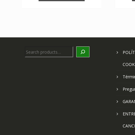
Search
POLÍT
COOK
Térmi
Pregu
GARA
ENTR
CANC