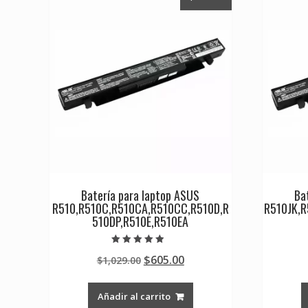
Batería para laptop ASUS
Ba
R510,R510C,R510CA,R510CC,R510D,R
R510JK,R
510DP,R510E,R510EA
Valorado en
Original
Current
$
605.00
$
1,029.00
4.50
de 5
price
price
was:
is:
Añadir al carrito
$1,029.00.
$605.00.