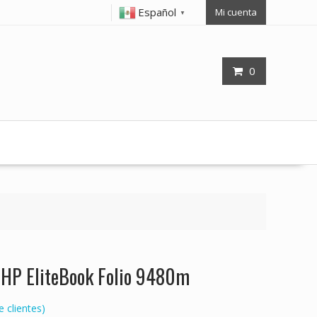
Español
Mi cuenta
▼
0
p HP EliteBook Folio 9480m
 clientes)