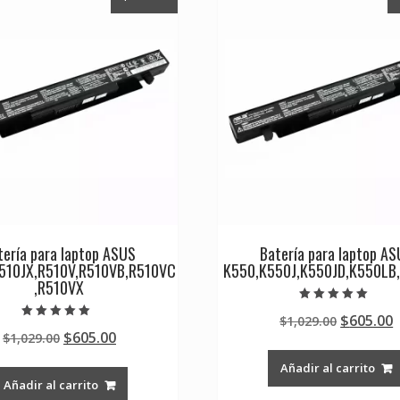
tería para laptop ASUS
Batería para laptop A
510JX,R510V,R510VB,R510VC
K550,K550J,K550JD,K550LB
,R510VX
Valorado en
Original
$
605.00
$
1,029.00
5.00
Valorado en
de 5
Original
Current
$
605.00
$
1,029.00
price
p
5.00
de 5
price
price
was:
i
Añadir al carrito
was:
is:
$1,029.0
$
Añadir al carrito
$1,029.00.
$605.00.