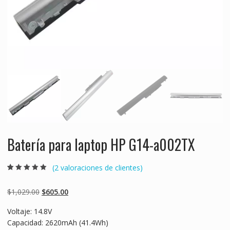
Batería para laptop HP G14-a002TX
(
2
valoraciones de clientes)
Valorado
2
5.00
sobre 5
basado en
Original
Current
$
1,029.00
$
605.00
puntuaciones
de clientes
price
price
Voltaje: 14.8V
was:
is:
Capacidad: 2620mAh (41.4Wh)
$1,029.00.
$605.00.