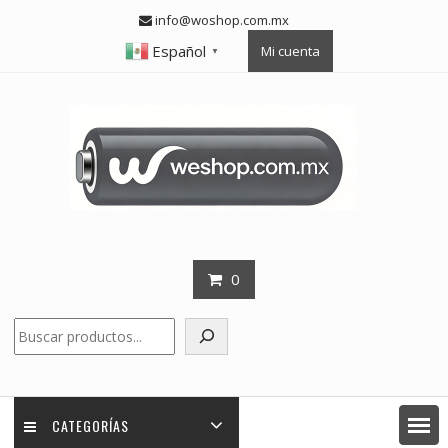
Skip
info@woshop.com.mx
to
Español
Mi cuenta
content
▼
0
Buscar
CATEGORÍAS