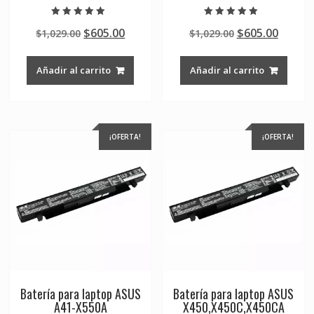
Valorado en
Valorado en
Original
Current
Original
Curre
$
605.00
$
605.00
$
1,029.00
$
1,029.00
5.00
5.00
de 5
de 5
price
price
price
price
was:
is:
was:
is:
Añadir al carrito
Añadir al carrito
$1,029.00.
$605.00.
$1,029.00.
$605.0
¡OFERTA!
¡OFERTA!
Batería para laptop ASUS
Batería para laptop ASUS
A41-X550A
X450,X450C,X450CA