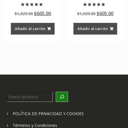
Valorado en
Valorado en
Original
Current
Original
Curre
$
605.00
$
605.00
$
1,029.00
$
1,029.00
5.00
5.00
de 5
de 5
price
price
price
price
was:
is:
was:
is:
Añadir al carrito
Añadir al carrito
$1,029.00.
$605.00.
$1,029.00.
$605.0
Search
POLÍTICA DE PRIVACIDAD Y COOKIES
Términos y Condiciones