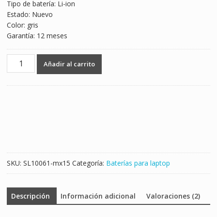
Tipo de batería: Li-ion
Estado: Nuevo
Color: gris
Garantía: 12 meses
Batería
Añadir al carrito
para
laptop
HP
G14-
a002TX
cantidad
SKU:
SL10061-mx15
Categoría:
Baterías para laptop
Descripción
Información adicional
Valoraciones (2)