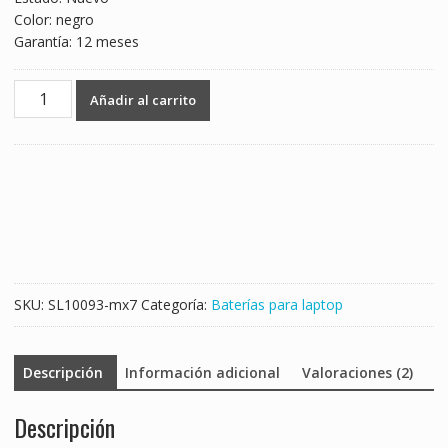
Color: negro
Garantía: 12 meses
Batería
Añadir al carrito
para
laptop
HP
H6L26UT
cantidad
SKU:
SL10093-mx7
Categoría:
Baterías para laptop
Descripción
Información adicional
Valoraciones (2)
Descripción