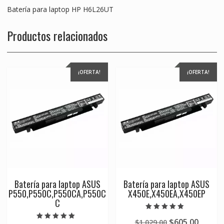
Batería para laptop HP H6L26UT
Productos relacionados
¡OFERTA!
¡OFERTA!
Batería para laptop ASUS
Batería para laptop ASUS
P550,P550C,P550CA,P550C
X450E,X450EA,X450EP
C
Valorado en
Original
Curre
$
605.00
$
1,029.00
4.50