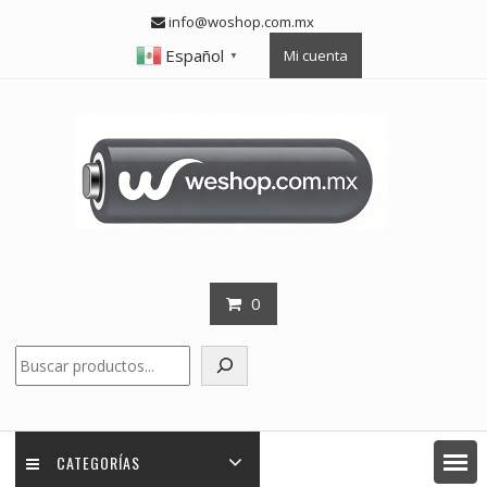
Skip
info@woshop.com.mx
to
Español
Mi cuenta
content
▼
0
Buscar
CATEGORÍAS