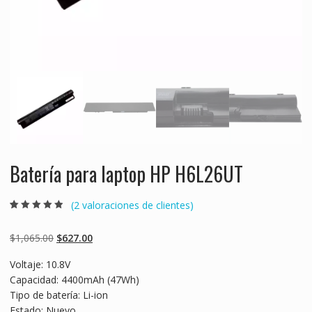
Batería para laptop HP H6L26UT
(
2
valoraciones de clientes)
Valorado
2
4.50
sobre 5
basado en
Original
Current
$
1,065.00
$
627.00
puntuaciones
de clientes
price
price
Voltaje: 10.8V
was:
is:
Capacidad: 4400mAh (47Wh)
$1,065.00.
$627.00.
Tipo de batería: Li-ion
Estado: Nuevo