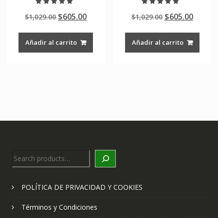
Valorado en
Valorado en
Original
Current
Original
Curre
$
605.00
$
605.00
$
1,029.00
$
1,029.00
5.00
5.00
de 5
de 5
price
price
price
price
was:
is:
was:
is:
Añadir al carrito
Añadir al carrito
$1,029.00.
$605.00.
$1,029.00.
$605.0
Search
POLÍTICA DE PRIVACIDAD Y COOKIES
Términos y Condiciones