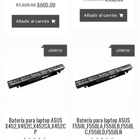
Valorado en
de 5
Original
Current
$
605.00
$
1,029.00
price
price
5.00
de 5
price
price
was:
is:
Añadir al carrito
was:
is:
$1,029.00.
$605.0
Añadir al carrito
$1,029.00.
$605.00.
¡OFERTA!
¡OFERTA!
Batería para laptop ASUS
Batería para laptop ASUS
X452,X452C,X452CA,X452C
F550L,F550LA,F550LB,F550L
P
C,F550LD,F550LN