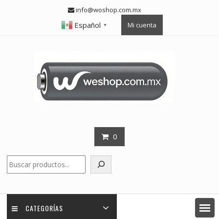
Skip
info@woshop.com.mx
to
Español
Mi cuenta
content
▼
0
Buscar
CATEGORÍAS