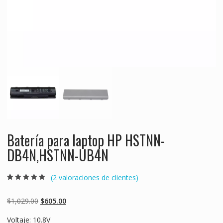
Batería para laptop HP HSTNN-
DB4N,HSTNN-UB4N
(
2
valoraciones de clientes)
Valorado
2
4.50
sobre 5
basado en
Original
Current
$
1,029.00
$
605.00
puntuaciones
de clientes
price
price
Voltaje: 10.8V
was:
is: