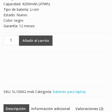
Capacidad: 4200mAh (47Wh)
$1,029.00.
$605.00.
Tipo de batería: Li-ion
Estado: Nuevo
Color: negro
Garantía: 12 meses
Batería
Añadir al carrito
para
laptop
HP
HSTNN-
DB4N,HSTNN-
UB4N
cantidad
SKU:
SL10062-mx6
Categoría:
Baterías para laptop
Descripción
Información adicional
Valoraciones (2)