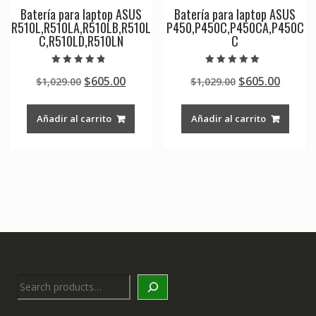
Batería para laptop ASUS
Batería para laptop ASUS
R510L,R510LA,R510LB,R510L
P450,P450C,P450CA,P450C
C,R510LD,R510LN
C
Valorado en
Valorado en
Original
Current
Original
Curre
$
605.00
$
605.00
$
1,029.00
$
1,029.00
4.50
5.00
de 5
de 5
price
price
price
price
was:
is:
was:
is:
Añadir al carrito
Añadir al carrito
$1,029.00.
$605.00.
$1,029.00.
$605.0
Search