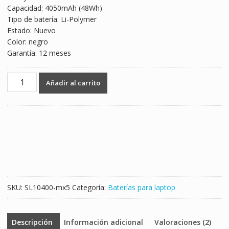
Capacidad: 4050mAh (48Wh)
$1,247.00.
$733.00.
Tipo de batería: Li-Polymer
Estado: Nuevo
Color: negro
Garantía: 12 meses
Batería
Añadir al carrito
para
laptop
HP
HSTNN-
DB6X,HSTNN-
DB7C
cantidad
SKU:
SL10400-mx5
Categoría:
Baterías para laptop
Descripción
Información adicional
Valoraciones (2)