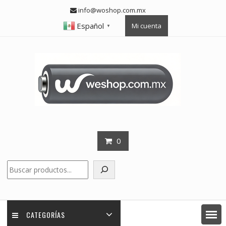
Skip
info@woshop.com.mx
to
Español
Mi cuenta
content
▼
0
Buscar
CATEGORÍAS