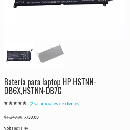
Batería para laptop HP HSTNN-
DB6X,HSTNN-DB7C
(
2
valoraciones de clientes)
Valorado
2
5.00
sobre 5
basado en
Original
Current
$
1,247.00
$
733.00
puntuaciones
de clientes
price
price
Voltaje:11.4V
was:
is: