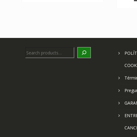
Search
POLÍT
COOK
Térmi
Pregu
GARA
ENTR
CANC