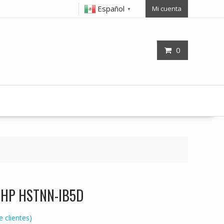
Español
Mi cuenta
▼
0
op HP HSTNN-IB5D
 clientes)