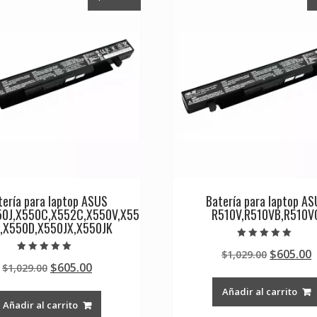
tería para laptop ASUS
Batería para laptop A
50J,X550C,X552C,X550V,X55
R510V,R510VB,R510V
,X550D,X550JX,X550JK
Valorado en
Original
$
605.00
$
1,029.00
5.00
Valorado en
de 5
Original
Current
$
605.00
$
1,029.00
price
p
5.00
de 5
price
price
was:
i
Añadir al carrito
was:
is:
$1,029.0
$
Añadir al carrito
$1,029.00.
$605.00.