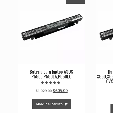
Batería para laptop ASUS
Ba
P550L,P550LA,P550LC
X550,X5
0VX
Valorado en
Original
Current
$
605.00
$
1,029.00
4.50
de 5
price
price
was:
is:
Añadir al carrito
$1,029.00.
$605.00.