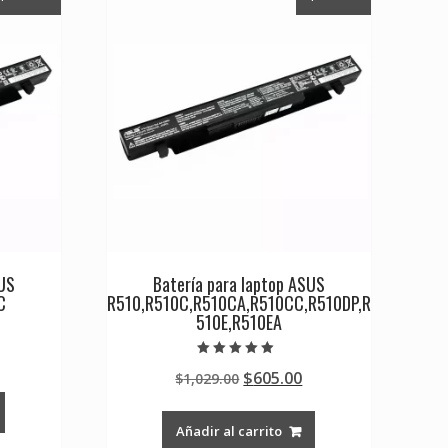
SUS
Batería para laptop ASUS
C
R510,R510C,R510CA,R510CC,R510DP,R
510E,R510EA
Current
Valorado en
Original
Current
$
605.00
rice
$
1,029.00
5.00
de 5
price
price
s:
was:
is:
0.
605.00.
Añadir al carrito
$1,029.00.
$605.00.