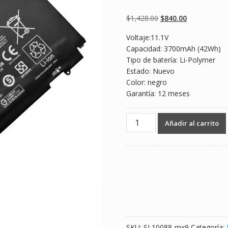
Valorado
2
4.50
sobre 5
basado en
Original
Current
$
1,428.00
$
840.00
puntuaciones
de clientes
price
price
Voltaje:11.1V
was:
is:
Capacidad: 3700mAh (42Wh)
$1,428.00.
$840.00.
Tipo de batería: Li-Polymer
Estado: Nuevo
Color: negro
Garantía: 12 meses
Batería
Añadir al carrito
para
laptop
HP
HSTNN-
IB5D
cantidad
SKU:
SL10088-mx9
Categoría: