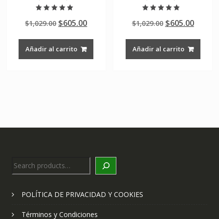
Valorado en
Valorado en
Original
Current
Original
Curre
$
605.00
$
605.00
$
1,029.00
$
1,029.00
5.00
4.50
de 5
de 5
price
price
price
price
was:
is:
was:
is:
Añadir al carrito
Añadir al carrito
$1,029.00.
$605.00.
$1,029.00.
$605.0
Search
POLÍTICA DE PRIVACIDAD Y COOKIES
Términos y Condiciones