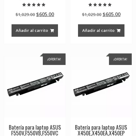
Valorado en
Valorado en
Original
Current
Original
Curre
$
605.00
$
605.00
$
1,029.00
$
1,029.00
5.00
5.00
de 5
de 5
price
price
price
price
was:
is:
was:
is:
Añadir al carrito
Añadir al carrito
$1,029.00.
$605.00.
$1,029.00.
$605.0
¡OFERTA!
¡OFERTA!
Batería para laptop ASUS
Batería para laptop ASUS
F550V,F550VB,F550VC
X450E,X450EA,X450EP