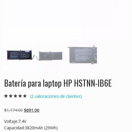
Batería para laptop HP HSTNN-IB6E
(
2
valoraciones de clientes)
Valorado
2
5.00
sobre 5
basado en
Original
Current
$
1,174.00
$
691.00
puntuaciones
de clientes
price
price
Voltaje:7.4V
was:
is:
Capacidad:3820mAh (29Wh)
$1,174.00.
$691.00.