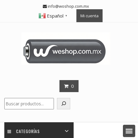
Skip
info@woshop.com.mx
to
Español
Mi cuenta
content
▼
0
Buscar
CATEGORÍAS