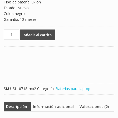
Tipo de batería: Li-ion
Estado: Nuevo
Color: negro
Garantía: 12 meses
Batería
Añadir al carrito
para
laptop
HP
HSTNN-
IB6E
cantidad
SKU:
SL10718-mx2
Categoría:
Baterías para laptop
Descripción
Información adicional
Valoraciones (2)