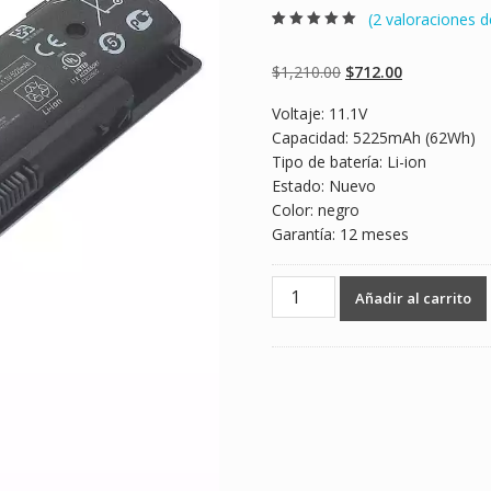
(
2
valoraciones de
Valorado
2
5.00
sobre 5
basado en
Original
Current
$
1,210.00
$
712.00
puntuaciones
de clientes
price
price
Voltaje: 11.1V
was:
is:
Capacidad: 5225mAh (62Wh)
$1,210.00.
$712.00.
Tipo de batería: Li-ion
Estado: Nuevo
Color: negro
Garantía: 12 meses
Batería
Añadir al carrito
para
laptop
HP
HSTNN-
LB40,HSTNN-
LB4O,HSTNN-
LB4N
cantidad