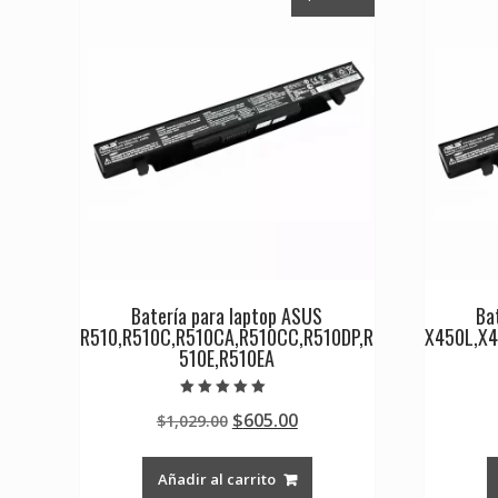
Batería para laptop ASUS
Ba
R510,R510C,R510CA,R510CC,R510DP,R
X450L,X
510E,R510EA
Valorado en
Original
Current
$
605.00
$
1,029.00
5.00
de 5
price
price
was:
is:
Añadir al carrito
$1,029.00.
$605.00.