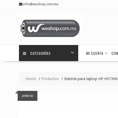
Skip
info@woshop.com.mx
to
content
CATEGORÍAS
MI CUENTA
CON
Home
Productos
Batería para laptop HP HST
¡OFERTA!