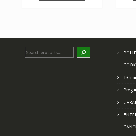
Search
POLÍT
COOK
Térmi
Pregu
GARA
ENTR
CANC