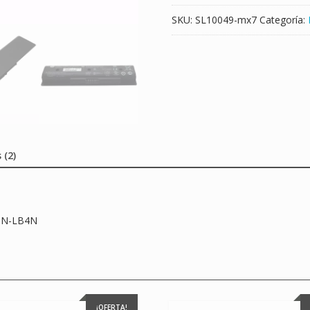
SKU:
SL10049-mx7
Categoría:
 (2)
NN-LB4N
¡OFERTA!