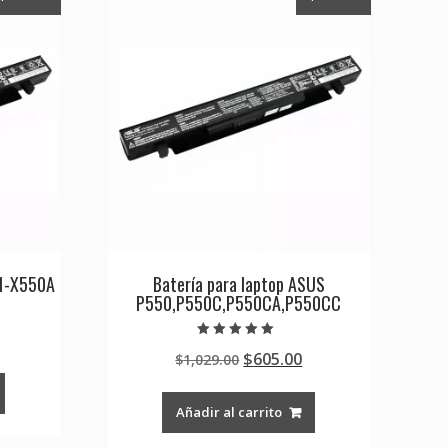
41-X550A
Batería para laptop ASUS
P550,P550C,P550CA,P550CC
Current
Valorado en
Original
Current
$
605.00
rice
$
1,029.00
5.00
de 5
price
price
s:
was:
is:
0.
605.00.
Añadir al carrito
$1,029.00.
$605.00.