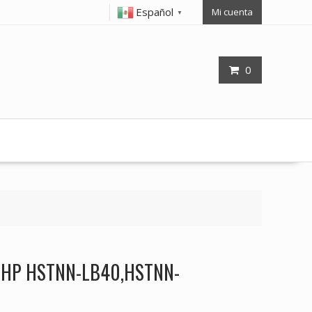
Español
Mi cuenta
▼
0
op HP HSTNN-LB40,HSTNN-