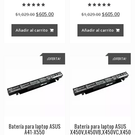
Valorado en
Valorado en
Original
Current
Original
Curre
$
605.00
$
605.00
$
1,029.00
$
1,029.00
5.00
5.00
de 5
de 5
price
price
price
price
was:
is:
was:
is:
Añadir al carrito
Añadir al carrito
$1,029.00.
$605.00.
$1,029.00.
$605.0
¡OFERTA!
¡OFERTA!
Batería para laptop ASUS
Batería para laptop ASUS
A41-X550
X450V,X450VB,X450VC,X450