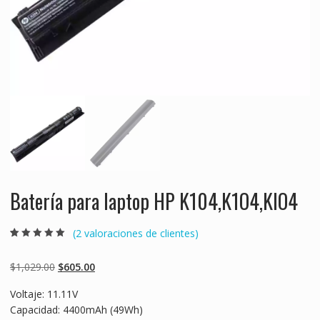
Batería para laptop HP K104,K1O4,KIO4
(
2
valoraciones de clientes)
Valorado
2
5.00
sobre 5
basado en
Original
Current
$
1,029.00
$
605.00
puntuaciones
de clientes
price
price
Voltaje: 11.11V
was:
is:
Capacidad: 4400mAh (49Wh)
$1,029.00.
$605.00.