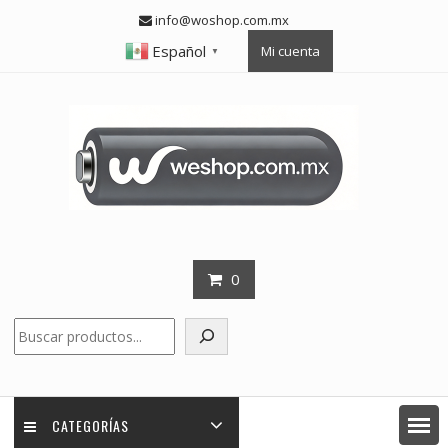
Skip
info@woshop.com.mx
to
Español
Mi cuenta
content
▼
0
Buscar
CATEGORÍAS