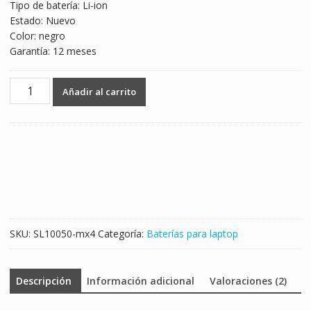
Tipo de batería: Li-ion
Estado: Nuevo
Color: negro
Garantía: 12 meses
Batería
Añadir al carrito
para
laptop
HP
K104,K1O4,KIO4
cantidad
SKU:
SL10050-mx4
Categoría:
Baterías para laptop
Descripción
Información adicional
Valoraciones (2)