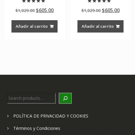
Valorado en
Valorado en
Original
Current
Original
Curre
$
605.00
$
605.00
$
1,029.00
$
1,029.00
5.00
5.00
de 5
de 5
price
price
price
price
was:
is:
was:
is:
Añadir al carrito
Añadir al carrito
$1,029.00.
$605.00.
$1,029.00.
$605.0
Search
POLÍTICA DE PRIVACIDAD Y COOKIES
Términos y Condiciones