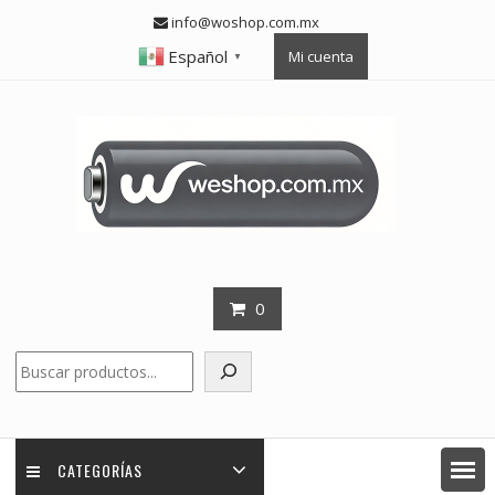
Skip
info@woshop.com.mx
to
Español
Mi cuenta
content
▼
0
Buscar
CATEGORÍAS