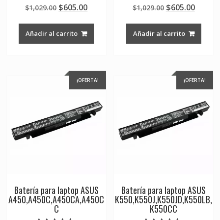
Valorado en
Valorado en
Original
Current
Original
Curre
$
605.00
$
605.00
$
1,029.00
$
1,029.00
5.00
5.00
de 5
de 5
price
price
price
price
was:
is:
was:
is:
Añadir al carrito
Añadir al carrito
$1,029.00.
$605.00.
$1,029.00.
$605.0
¡OFERTA!
¡OFERTA!
Batería para laptop ASUS
Batería para laptop ASUS
A450,A450C,A450CA,A450C
K550,K550J,K550JD,K550LB,
C
K550CC