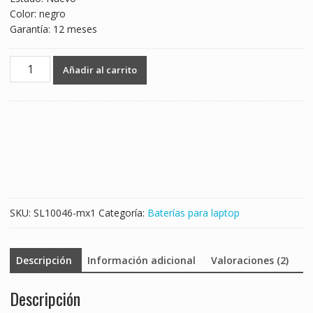
Color: negro
Garantía: 12 meses
Batería
Añadir al carrito
para
laptop
HP
OA04
cantidad
SKU:
SL10046-mx1
Categoría:
Baterías para laptop
Descripción
Información adicional
Valoraciones (2)
Descripción