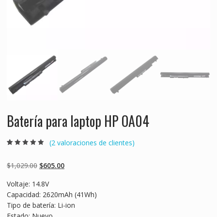
Batería para laptop HP OA04
(
2
valoraciones de clientes)
Valorado
2
5.00
sobre 5
basado en
Original
Current
$
1,029.00
$
605.00
puntuaciones
de clientes
price
price
Voltaje: 14.8V
was:
is:
Capacidad: 2620mAh (41Wh)
$1,029.00.
$605.00.
Tipo de batería: Li-ion
Estado: Nuevo