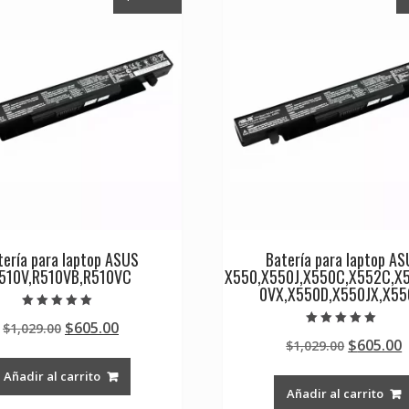
tería para laptop ASUS
Batería para laptop A
510V,R510VB,R510VC
X550,X550J,X550C,X552C,X
0VX,X550D,X550JX,X55
Valorado en
Original
Current
$
605.00
$
1,029.00
5.00
Valorado en
de 5
Original
$
605.00
price
price
$
1,029.00
5.00
de 5
price
p
was:
is:
Añadir al carrito
was:
i
$1,029.00.
$605.00.
Añadir al carrito
$1,029.0
$