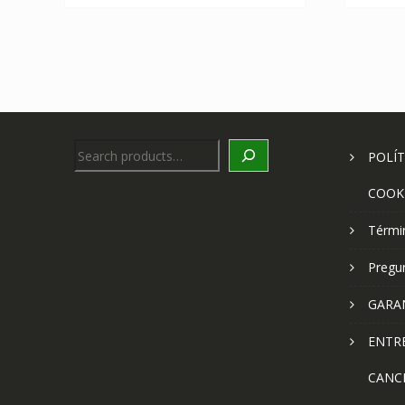
Search
POLÍT
COOK
Térmi
Pregu
GARA
ENTR
CANC