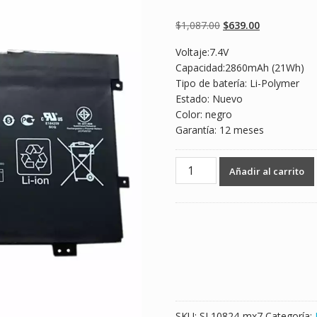
Valorado
2
5.00
sobre 5
basado en
Original
Current
$
1,087.00
$
639.00
puntuaciones
de clientes
price
price
Voltaje:7.4V
was:
is:
Capacidad:2860mAh (21Wh)
$1,087.00.
$639.00.
Tipo de batería: Li-Polymer
Estado: Nuevo
Color: negro
Garantía: 12 meses
Batería
Añadir al carrito
para
laptop
HP
Slatebook
10-
h010nr
X2
cantidad
SKU:
SL10824-mx7
Categoría: