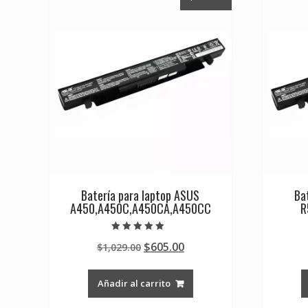
Batería para laptop ASUS
Ba
A450,A450C,A450CA,A450CC
R
Valorado en
Original
Current
$
605.00
$
1,029.00
5.00
de 5
price
price
was:
is:
Añadir al carrito
$1,029.00.
$605.00.