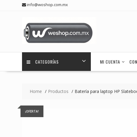
Skip
info@woshop.com.mx
to
content
CATEGORÍAS
MI CUENTA
CON
Home
Productos
Batería para laptop HP Slateb
¡OFERTA!