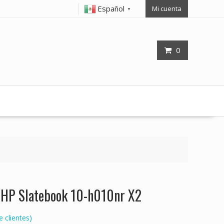
Español
Mi cuenta
▼
0
p HP Slatebook 10-h010nr X2
 clientes)