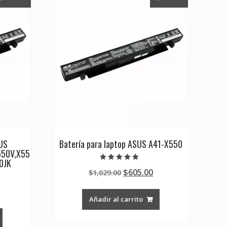
SUS
Batería para laptop ASUS A41-X550
550V,X55
0JK
Valorado en
Original
Current
$
605.00
$
1,029.00
5.00
de 5
price
price
Current
was:
is:
Añadir al carrito
rice
$1,029.00.
$605.00.
s:
0.
605.00.