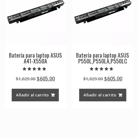
Batería para laptop ASUS
Batería para laptop ASUS
A41-X550A
P550L,P550LA,P550LC
Valorado en
Valorado en
Original
Current
Original
Curre
$
605.00
$
605.00
$
1,029.00
$
1,029.00
5.00
4.50
de 5
de 5
price
price
price
price
was:
is:
was:
is:
Añadir al carrito
Añadir al carrito
$1,029.00.
$605.00.
$1,029.00.
$605.0