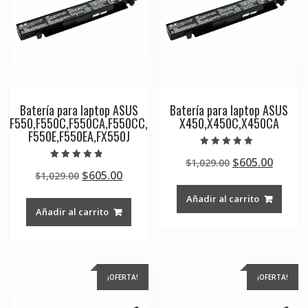
Batería para laptop ASUS
Batería para laptop ASUS
F550,F550C,F550CA,F550CC,
X450,X450C,X450CA
F550E,F550EA,FX550J
Valorado en
Original
Curre
$
605.00
$
1,029.00
5.00
Valorado en
de 5
Original
Current
$
605.00
$
1,029.00
price
price
4.50
de 5
price
price
was:
is:
Añadir al carrito
was:
is:
$1,029.00.
$605.0
Añadir al carrito
$1,029.00.
$605.00.
¡OFERTA!
¡OFERTA!