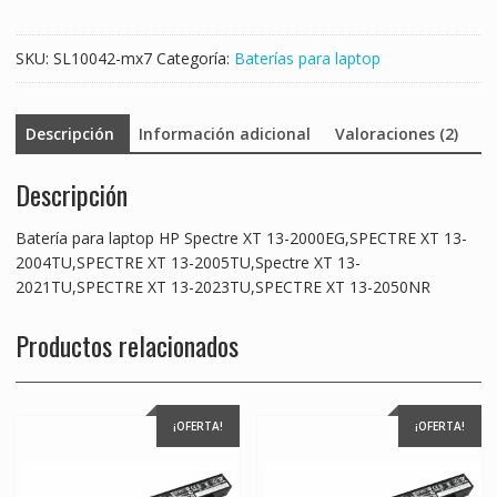
XT
13-
SKU:
SL10042-mx7
Categoría:
Baterías para laptop
2004TU,SPECTRE
XT
13-
Descripción
Información adicional
Valoraciones (2)
2005TU,Spectre
XT
Descripción
13-
2021TU,SPECTRE
XT
Batería para laptop HP Spectre XT 13-2000EG,SPECTRE XT 13-
13-
2004TU,SPECTRE XT 13-2005TU,Spectre XT 13-
2023TU,SPECTRE
2021TU,SPECTRE XT 13-2023TU,SPECTRE XT 13-2050NR
XT
13-
Productos relacionados
2050NR
cantidad
¡OFERTA!
¡OFERTA!