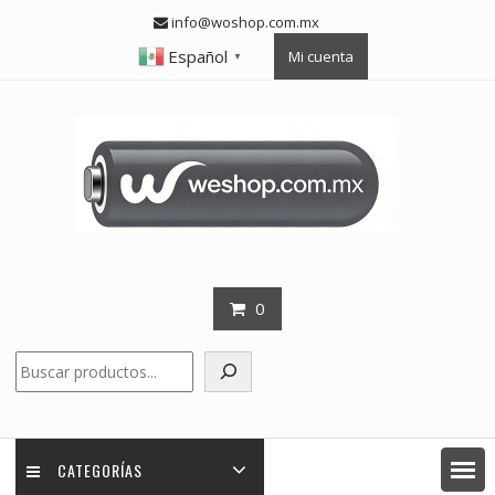
Skip
info@woshop.com.mx
to
Español
Mi cuenta
content
▼
0
Buscar
CATEGORÍAS