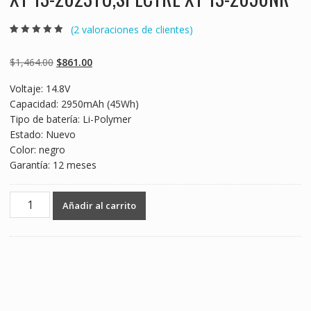
(
2
valoraciones de clientes)
Valorado
2
5.00
sobre 5
basado en
Original
Current
$
1,464.00
$
861.00
puntuaciones
de clientes
price
price
Voltaje: 14.8V
was:
is:
Capacidad: 2950mAh (45Wh)
$1,464.00.
$861.00.
Tipo de batería: Li-Polymer
Estado: Nuevo
Color: negro
Garantía: 12 meses
Batería
Añadir al carrito
para
laptop
HP
Spectre
XT
13-
2000EG,SPECTRE