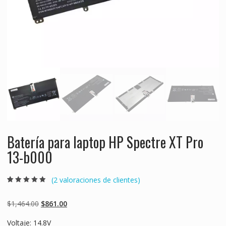
Batería para laptop HP Spectre XT Pro
13-b000
(
2
valoraciones de clientes)
Valorado
2
4.50
sobre 5
basado en
Original
Current
$
1,464.00
$
861.00
puntuaciones
de clientes
price
price
Voltaje: 14.8V
was:
is: