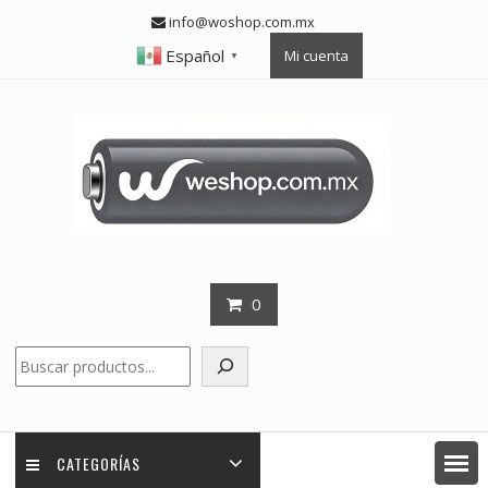
Skip
info@woshop.com.mx
to
Español
Mi cuenta
content
▼
0
Buscar
CATEGORÍAS