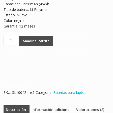
Capacidad: 2950mAh (45Wh)
$1,464.00.
$861.00.
Tipo de batería: Li-Polymer
Estado: Nuevo
Color: negro
Garantía: 12 meses
Batería
Añadir al carrito
para
laptop
HP
Spectre
XT
Pro
13-
b000
cantidad
SKU:
SL10042-mx9
Categoría:
Baterías para laptop
Descripción
Información adicional
Valoraciones (2)