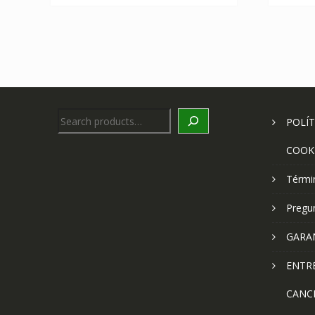
Search
POLÍT
COOK
Térmi
Pregu
GARA
ENTR
CANC