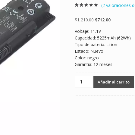
(
2
valoraciones de
Valorado
2
4.50
sobre 5
basado en
Original
Current
$
1,210.00
$
712.00
puntuaciones
de clientes
price
price
Voltaje: 11.1V
was:
is:
Capacidad: 5225mAh (62Wh)
$1,210.00.
$712.00.
Tipo de batería: Li-ion
Estado: Nuevo
Color: negro
Garantía: 12 meses
Batería
Añadir al carrito
para
laptop
HP
TPN-
Q117,TPN-
Q118,TPN-
Q119,TPN-
Q120,TPN-