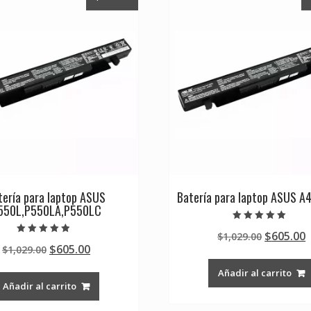
tería para laptop ASUS
Batería para laptop ASUS A
550L,P550LA,P550LC
Valorado en
Original
$
605.00
$
1,029.00
5.00
Valorado en
de 5
Original
Current
$
605.00
$
1,029.00
price
p
4.50
de 5
price
price
was:
i
Añadir al carrito
was:
is:
$1,029.0
$
Añadir al carrito
$1,029.00.
$605.00.