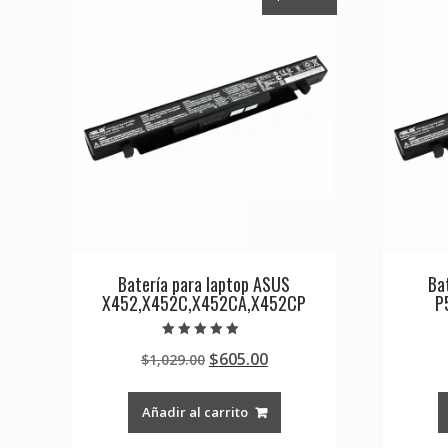
Batería para laptop ASUS
Ba
X452,X452C,X452CA,X452CP
P
Valorado en
Original
Current
$
605.00
$
1,029.00
5.00
de 5
price
price
was:
is:
Añadir al carrito
$1,029.00.
$605.00.