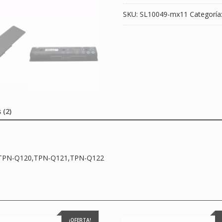
Q121,TPN-
SKU:
SL10049-mx11
Categoría
Q122
cantidad
 (2)
9,TPN-Q120,TPN-Q121,TPN-Q122
¡OFERTA!