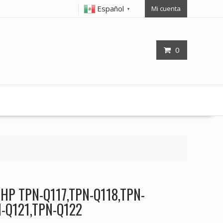
Español
Mi cuenta
▼
0
p HP TPN-Q117,TPN-Q118,TPN-
N-Q121,TPN-Q122