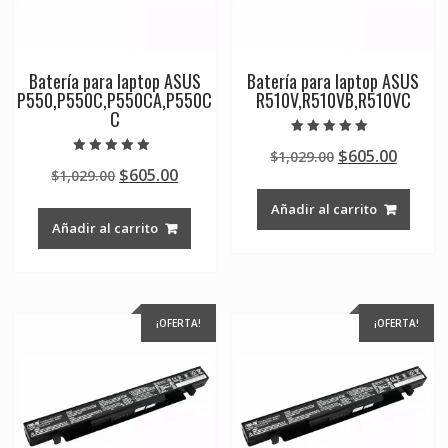
Batería para laptop ASUS
Batería para laptop ASUS
P550,P550C,P550CA,P550C
R510V,R510VB,R510VC
C
Valorado en
Original
Curre
$
605.00
$
1,029.00
5.00
Valorado en
de 5
Original
Current
$
605.00
$
1,029.00
price
price
5.00
de 5
price
price
was:
is:
Añadir al carrito
was:
is:
$1,029.00.
$605.0
Añadir al carrito
$1,029.00.
$605.00.
¡OFERTA!
¡OFERTA!