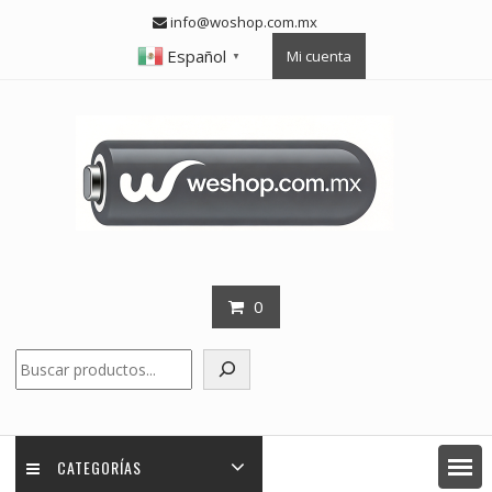
Skip
info@woshop.com.mx
to
Español
Mi cuenta
content
▼
0
Buscar
CATEGORÍAS