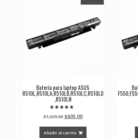
Batería para laptop ASUS
Ba
R510L,R510LA,R510LB,R510LC,R510LD
F550,F55
,R510LN
Valorado en
Original
Current
$
605.00
$
1,029.00
4.50
de 5
price
price
was:
is:
Añadir al carrito
$1,029.00.
$605.00.