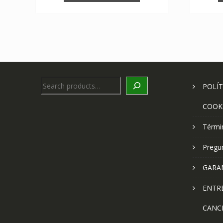
Search
POLÍT
COOK
Térmi
Pregu
GARA
ENTR
CANC