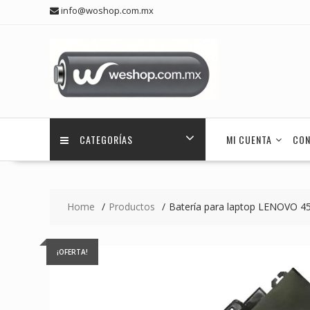
Skip
info@woshop.com.mx
to
content
CATEGORÍAS
MI CUENTA
CON
Home
Productos
Batería para laptop LENOVO 
¡OFERTA!