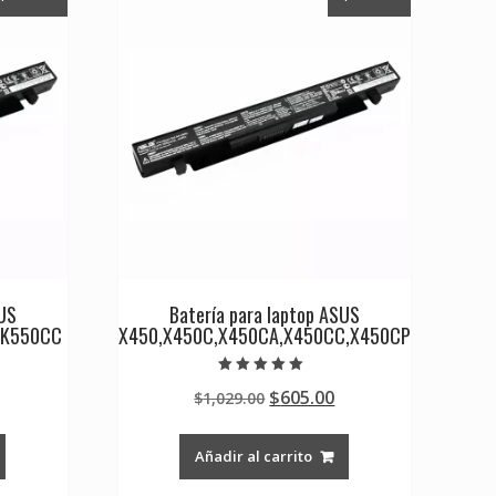
SUS
Batería para laptop ASUS
,K550CC
X450,X450C,X450CA,X450CC,X450CP
Valorado en
Current
Original
Current
$
605.00
$
1,029.00
5.00
de 5
rice
price
price
s:
was:
is:
Añadir al carrito
0.
605.00.
$1,029.00.
$605.00.