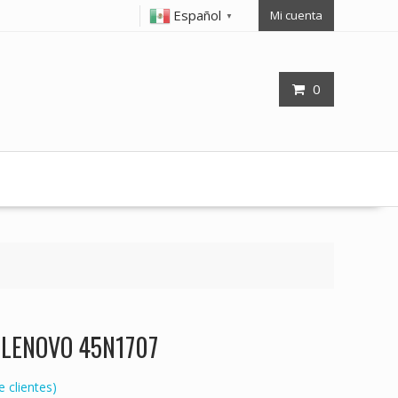
Español
Mi cuenta
▼
0
op LENOVO 45N1707
 clientes)