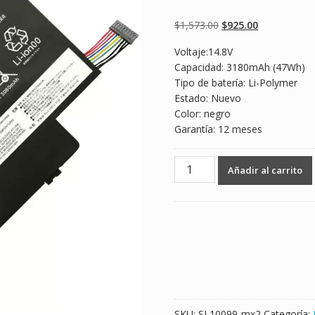
Valorado
2
5.00
sobre 5
basado en
Original
Current
$
1,573.00
$
925.00
puntuaciones
de clientes
price
price
Voltaje:14.8V
was:
is:
Capacidad: 3180mAh (47Wh)
$1,573.00.
$925.00.
Tipo de batería: Li-Polymer
Estado: Nuevo
Color: negro
Garantía: 12 meses
Batería
Añadir al carrito
para
laptop
LENOVO
45N1707
cantidad
SKU:
SL10099-mx2
Categoría: