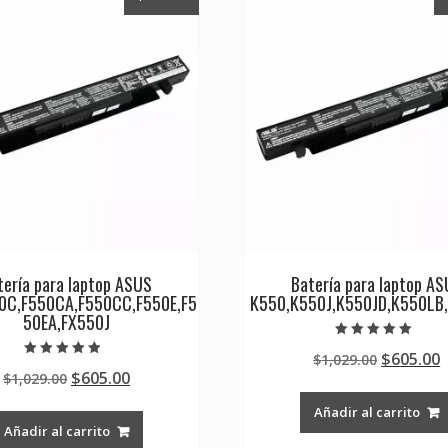
tería para laptop ASUS
Batería para laptop A
0C,F550CA,F550CC,F550E,F5
K550,K550J,K550JD,K550LB
50EA,FX550J
Valorado en
Original
$
605.00
$
1,029.00
5.00
Valorado en
de 5
Original
Current
$
605.00
$
1,029.00
price
p
4.50
de 5
price
price
was:
i
Añadir al carrito
was:
is:
$1,029.0
$
Añadir al carrito
$1,029.00.
$605.00.