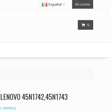
Español
Mi cuenta
▼
0
op LENOVO 45N1742,45N1743
 clientes)