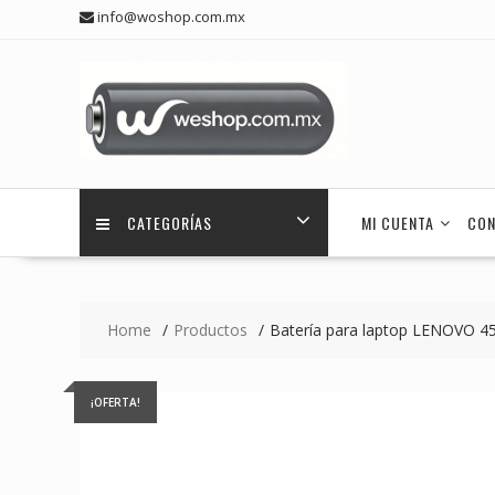
Skip
info@woshop.com.mx
to
content
CATEGORÍAS
MI CUENTA
CON
Home
Productos
Batería para laptop LENOVO 
¡OFERTA!