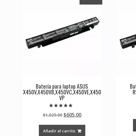
Batería para laptop ASUS
Ba
X450V,X450VB,X450VC,X450VE,X450
R
VP
Valorado en
Original
Current
$
605.00
$
1,029.00
5.00
de 5
price
price
was:
is:
Añadir al carrito
$1,029.00.
$605.00.