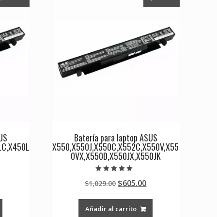
SUS
Batería para laptop ASUS
LC,X450L
X550,X550J,X550C,X552C,X550V,X55
0VX,X550D,X550JX,X550JK
Valorado en
Current
Original
Current
$
605.00
$
1,029.00
5.00
de 5
rice
price
price
s:
was:
is:
Añadir al carrito
0.
605.00.
$1,029.00.
$605.00.