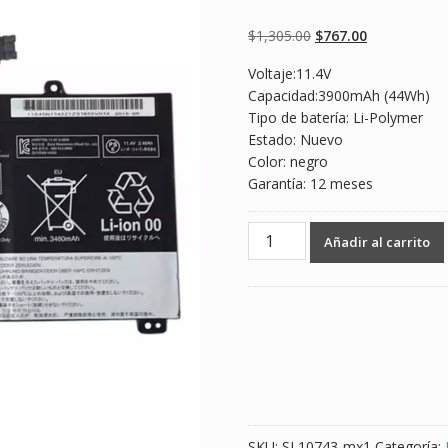
Valorado
2
5.00
sobre 5
basado en
Original
Current
$
1,305.00
$
767.00
puntuaciones
de clientes
price
price
Voltaje:11.4V
was:
is:
Capacidad:3900mAh (44Wh)
$1,305.00.
$767.00.
Tipo de batería: Li-Polymer
Estado: Nuevo
Color: negro
Garantía: 12 meses
Batería
Añadir al carrito
para
laptop
LENOVO
45N1742,45N1743
cantidad
SKU:
SL10743-mx1
Categoría: