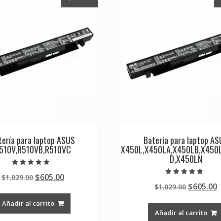
tería para laptop ASUS
Batería para laptop A
510V,R510VB,R510VC
X450L,X450LA,X450LB,X450
D,X450LN
Valorado en
Original
Current
$
605.00
$
1,029.00
5.00
Valorado en
de 5
Original
$
605.00
price
price
$
1,029.00
5.00
de 5
price
p
was:
is:
Añadir al carrito
was:
i
$1,029.00.
$605.00.
Añadir al carrito
$1,029.0
$