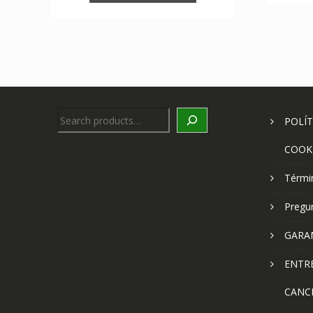
Search
POLÍT
COOK
Térmi
Pregu
GARA
ENTR
CANC