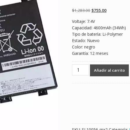
Valorado
2
5.00
sobre 5
basado en
Original
Current
$
1,283.00
$
755.00
puntuaciones
de clientes
price
price
Voltaje: 7.4V
was:
is:
Capacidad: 4600mAh (34Wh)
$1,283.00.
$755.00.
Tipo de batería: Li-Polymer
Estado: Nuevo
Color: negro
Garantía: 12 meses
Batería
Añadir al carrito
para
laptop
LENOVO
45N1751
cantidad
SKU:
SL10056-mx2
Categoría: