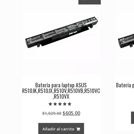
Batería para laptop ASUS
Batería 
R510JK,R510JX,R510V,R510VB,R510VC
,R510VX
Valorado en
Original
Current
$
605.00
$
1,029.00
5.00
de 5
price
price
was:
is:
Añadir al carrito
$1,029.00.
$605.00.