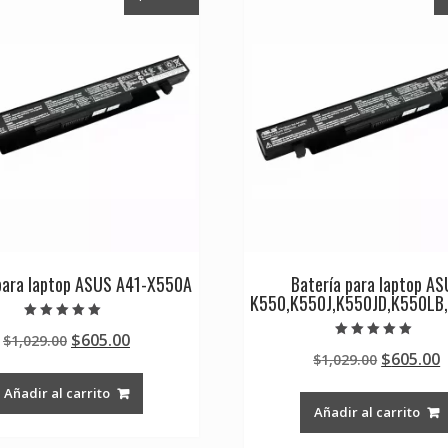
para laptop ASUS A41-X550A
Batería para laptop A
K550,K550J,K550JD,K550LB
Valorado en
Original
Current
$
605.00
$
1,029.00
5.00
Valorado en
de 5
Original
$
605.00
price
price
$
1,029.00
5.00
de 5
price
p
was:
is:
Añadir al carrito
was:
i
$1,029.00.
$605.00.
Añadir al carrito
$1,029.0
$