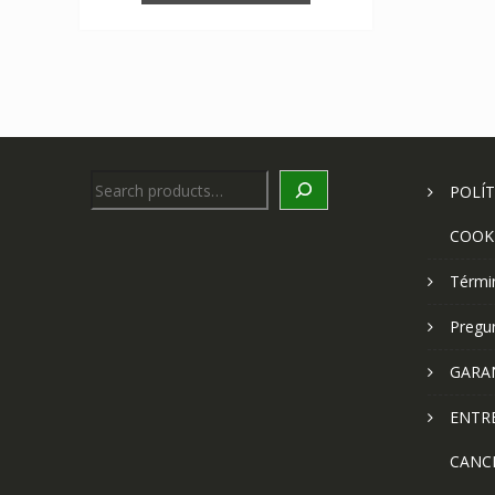
Search
POLÍT
COOK
Térmi
Pregu
GARA
ENTR
CANC