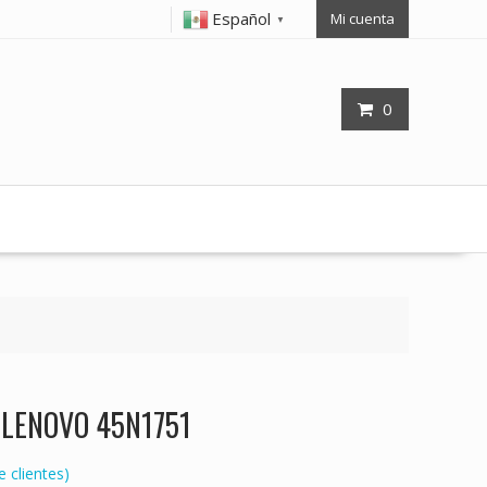
Español
Mi cuenta
▼
0
p LENOVO 45N1751
 clientes)