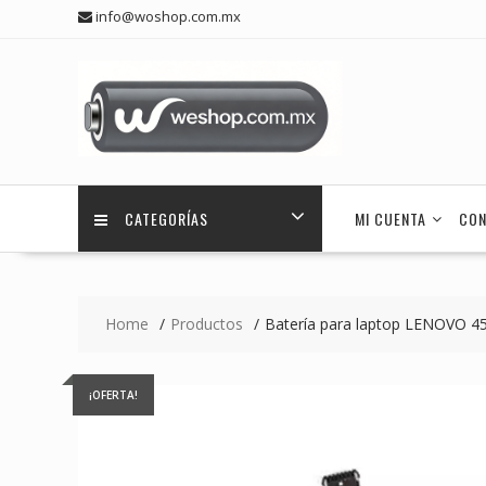
Skip
info@woshop.com.mx
to
content
CATEGORÍAS
MI CUENTA
CON
Home
Productos
Batería para laptop LENOVO 
¡OFERTA!