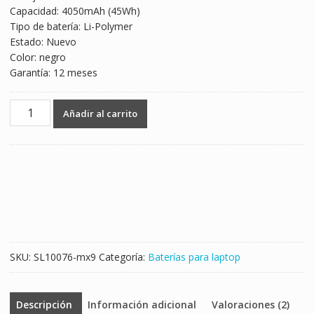
Capacidad: 4050mAh (45Wh)
$1,167.00.
$686.00.
Tipo de batería: Li-Polymer
Estado: Nuevo
Color: negro
Garantía: 12 meses
Batería
Añadir al carrito
para
laptop
LENOVO
Ideapad
510S
cantidad
SKU:
SL10076-mx9
Categoría:
Baterías para laptop
Descripción
Información adicional
Valoraciones (2)