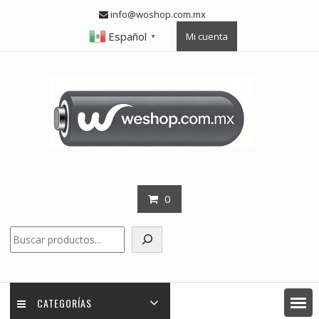
Skip
info@woshop.com.mx
to
Español
Mi cuenta
content
▼
0
Buscar
CATEGORÍAS