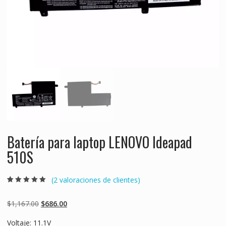
Batería para laptop LENOVO Ideapad
510S
(
2
valoraciones de clientes)
Valorado
2
5.00
sobre 5
basado en
Original
Current
$
1,167.00
$
686.00
puntuaciones
de clientes
price
price
Voltaje: 11.1V
was:
is: