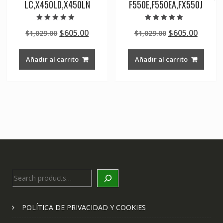
LC,X450LD,X450LN
F550E,F550EA,FX550J
Valorado en
Valorado en
Original
Current
Original
Curre
$
605.00
$
605.00
$
1,029.00
$
1,029.00
5.00
4.50
de 5
de 5
price
price
price
price
was:
is:
was:
is:
Añadir al carrito
Añadir al carrito
$1,029.00.
$605.00.
$1,029.00.
$605.0
Search
POLÍTICA DE PRIVACIDAD Y COOKIES