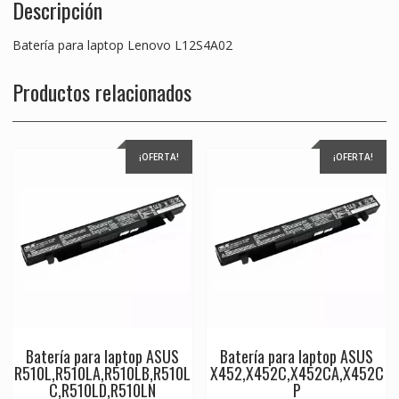
Descripción
Batería para laptop Lenovo L12S4A02
Productos relacionados
¡OFERTA!
¡OFERTA!
Batería para laptop ASUS
Batería para laptop ASUS
R510L,R510LA,R510LB,R510L
X452,X452C,X452CA,X452C
C,R510LD,R510LN
P