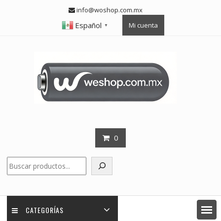
Skip
info@woshop.com.mx
to
Español
Mi cuenta
content
▼
0
Buscar
CATEGORÍAS