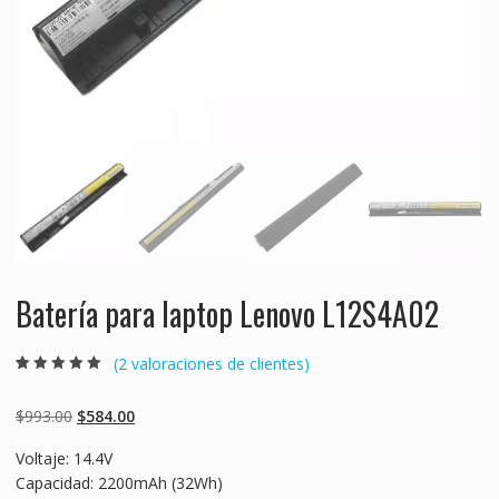
Batería para laptop Lenovo L12S4A02
(
2
valoraciones de clientes)
Valorado
2
5.00
sobre 5
basado en
Original
Current
$
993.00
$
584.00
puntuaciones
de clientes
price
price
Voltaje: 14.4V
was:
is:
Capacidad: 2200mAh (32Wh)
$993.00.
$584.00.