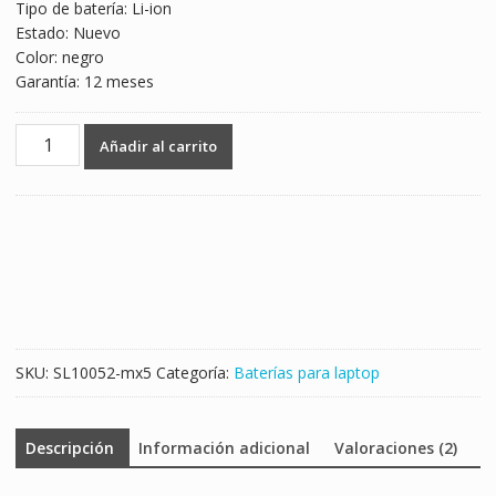
Tipo de batería: Li-ion
Estado: Nuevo
Color: negro
Garantía: 12 meses
Batería
Añadir al carrito
para
laptop
Lenovo
L12S4A02
cantidad
SKU:
SL10052-mx5
Categoría:
Baterías para laptop
Descripción
Información adicional
Valoraciones (2)