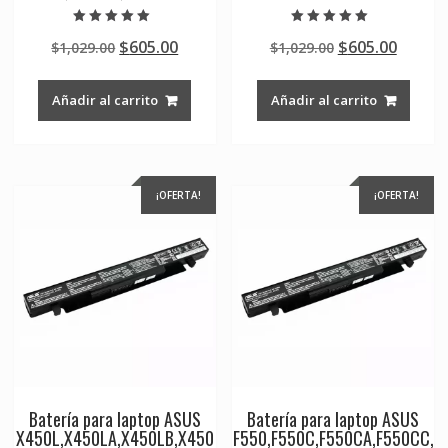
Valorado en
Valorado en
Original
Current
Original
Curre
$
605.00
$
605.00
$
1,029.00
$
1,029.00
5.00
5.00
de 5
de 5
price
price
price
price
was:
is:
was:
is:
Añadir al carrito
Añadir al carrito
$1,029.00.
$605.00.
$1,029.00.
$605.0
¡OFERTA!
¡OFERTA!
Batería para laptop ASUS
Batería para laptop ASUS
X450L,X450LA,X450LB,X450
F550,F550C,F550CA,F550CC,