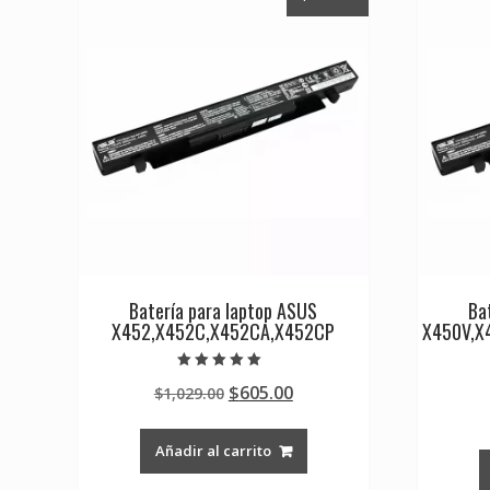
Batería para laptop ASUS
Ba
X452,X452C,X452CA,X452CP
X450V,X
Valorado en
Original
Current
$
605.00
$
1,029.00
5.00
de 5
price
price
was:
is:
Añadir al carrito
$1,029.00.
$605.00.