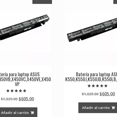
tería para laptop ASUS
Batería para laptop A
450VB,X450VC,X450VE,X450
K550,K550J,K550JD,K550LB
VP
Valorado en
Original
$
605.00
$
1,029.00
5.00
Valorado en
de 5
Original
Current
$
605.00
$
1,029.00
price
p
5.00
de 5
price
price
was:
i
Añadir al carrito
was:
is:
$1,029.0
$
Añadir al carrito
$1,029.00.
$605.00.