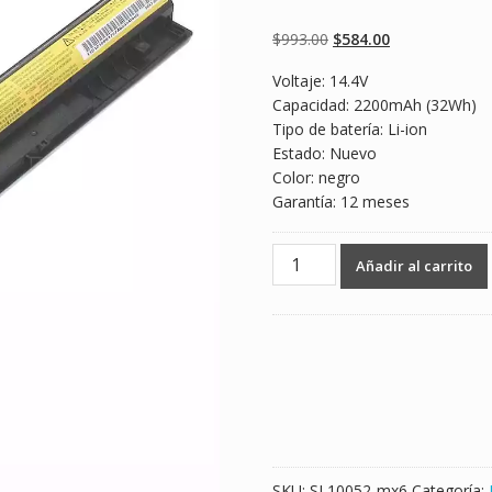
Valorado
2
5.00
sobre 5
basado en
Original
Current
$
993.00
$
584.00
puntuaciones
de clientes
price
price
Voltaje: 14.4V
was:
is:
Capacidad: 2200mAh (32Wh)
$993.00.
$584.00.
Tipo de batería: Li-ion
Estado: Nuevo
Color: negro
Garantía: 12 meses
Batería
Añadir al carrito
para
laptop
Lenovo
L12S4E01
cantidad
SKU:
SL10052-mx6
Categoría: