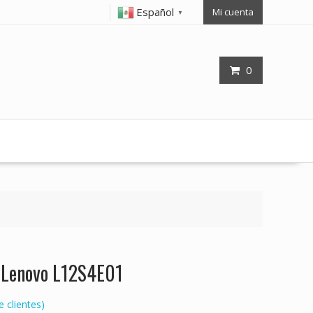
Español
Mi cuenta
▼
0
p Lenovo L12S4E01
 clientes)