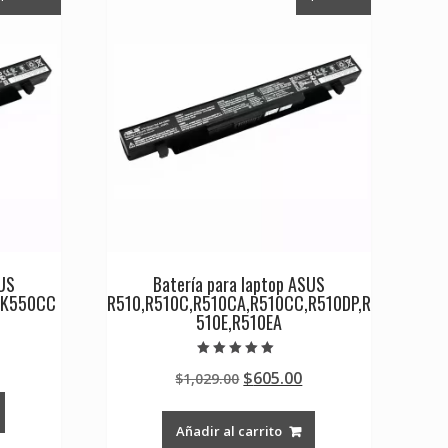
SUS
Batería para laptop ASUS
,K550CC
R510,R510C,R510CA,R510CC,R510DP,R
510E,R510EA
Current
Valorado en
Original
Current
$
605.00
rice
$
1,029.00
5.00
de 5
price
price
s:
was:
is:
0.
605.00.
Añadir al carrito
$1,029.00.
$605.00.