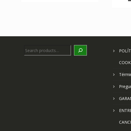
Search
POLÍT
COOK
Térmi
Pregu
GARA
ENTR
CANC