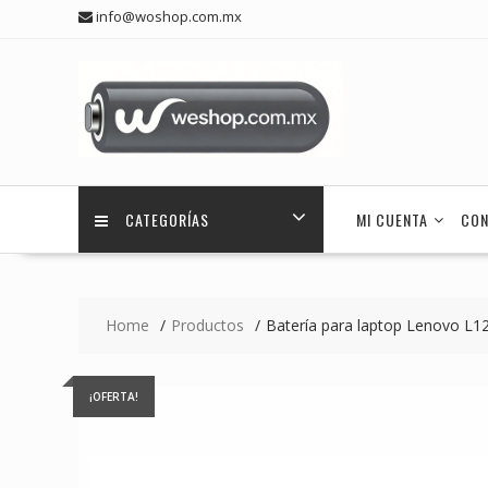
Skip
info@woshop.com.mx
to
content
CATEGORÍAS
MI CUENTA
CON
Home
Productos
Batería para laptop Lenovo L1
¡OFERTA!