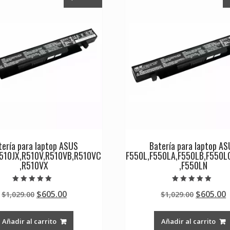
tería para laptop ASUS
Batería para laptop A
510JX,R510V,R510VB,R510VC
F550L,F550LA,F550LB,F550L
,R510VX
,F550LN
Valorado en
Valorado en
Original
Current
Original
$
605.00
$
605.00
$
1,029.00
$
1,029.00
5.00
5.00
de 5
de 5
price
price
price
p
was:
is:
was:
i
Añadir al carrito
Añadir al carrito
$1,029.00.
$605.00.
$1,029.0
$