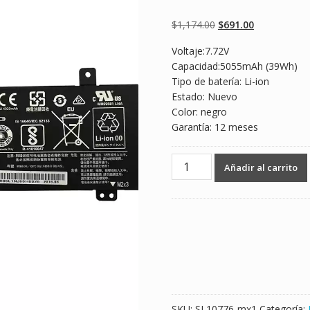
Valorado
2
5.00
sobre 5
basado en
Original
Current
$
1,174.00
$
691.00
puntuaciones
de clientes
price
price
Voltaje:7.72V
was:
is:
Capacidad:5055mAh (39Wh)
$1,174.00.
$691.00.
Tipo de batería: Li-ion
Estado: Nuevo
Color: negro
Garantía: 12 meses
Batería
Añadir al carrito
para
laptop
LENOVO
L15L2PB5
cantidad
SKU:
SL10776-mx1
Categoría: