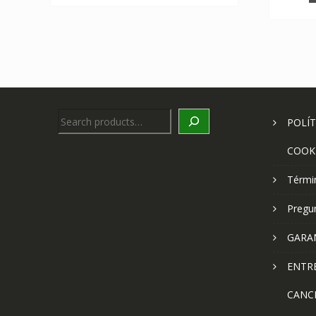
Search
POLÍT
COOK
Térmi
Pregu
GARA
ENTR
CANC