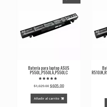
Batería para laptop ASUS
Ba
P550L,P550LA,P550LC
R510JK,R
Valorado en
Original
Current
$
605.00
$
1,029.00
4.50
de 5
price
price
was:
is:
Añadir al carrito
$1,029.00.
$605.00.