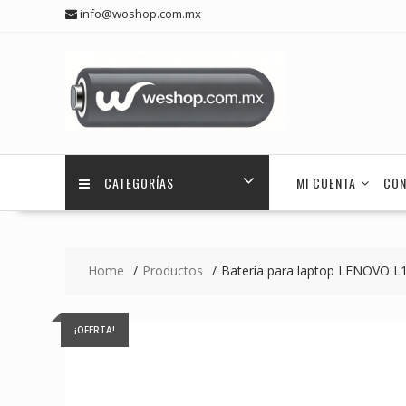
Skip
info@woshop.com.mx
to
content
CATEGORÍAS
MI CUENTA
CON
Home
Productos
Batería para laptop LENOVO 
¡OFERTA!