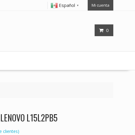
Español
Mi cuenta
▼
0
op LENOVO L15L2PB5
 clientes)