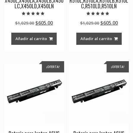
X450L,X450LA,X450LB,X450
R510L,R510LA,R510LB,R510L
LC,X450LD,X450LN
C,R510LD,R510LN
Valorado en
Valorado en
Original
Current
Original
Curre
$
605.00
$
605.00
$
1,029.00
$
1,029.00
5.00
5.00
de 5
de 5
price
price
price
price
was:
is:
was:
is:
Añadir al carrito
Añadir al carrito
$1,029.00.
$605.00.
$1,029.00.
$605.0
¡OFERTA!
¡OFERTA!