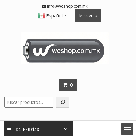
Skip
info@woshop.com.mx
to
Español
Mi cuenta
content
▼
0
Buscar
CATEGORÍAS