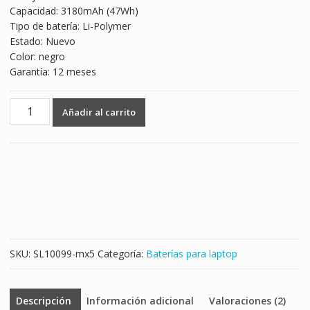
Capacidad: 3180mAh (47Wh)
$1,573.00.
$925.00.
Tipo de batería: Li-Polymer
Estado: Nuevo
Color: negro
Garantía: 12 meses
Batería
Añadir al carrito
para
laptop
LENOVO
ThinkPad
S1
YOGA
cantidad
SKU:
SL10099-mx5
Categoría:
Baterías para laptop
Descripción
Información adicional
Valoraciones (2)