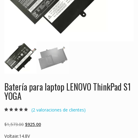
Batería para laptop LENOVO ThinkPad S1
YOGA
(
2
valoraciones de clientes)
Valorado
2
4.50
sobre 5
basado en
Original
Current
$
1,573.00
$
925.00
puntuaciones
de clientes
price
price
Voltaje:14.8V
was:
is: