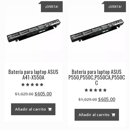
¡OFERTA!
¡OFERTA!
Batería para laptop ASUS
Batería para laptop ASUS
A41-X550A
P550,P550C,P550CA,P550C
C
Valorado en
Original
Current
$
605.00
$
1,029.00
5.00
Valorado en
de 5
Original
Curre
$
605.00
price
price
$
1,029.00
5.00
de 5
price
price
was:
is:
Añadir al carrito
was:
is:
$1,029.00.
$605.00.
Añadir al carrito
$1,029.00.
$605.0