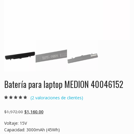
Batería para laptop MEDION 40046152
(
2
valoraciones de clientes)
Valorado
2
5.00
sobre 5
basado en
Original
Current
$
1,972.00
$
1,160.00
puntuaciones
de clientes
price
price
Voltaje: 15V
was:
is:
Capacidad: 3000mAh (45Wh)
$1,972.00.
$1,160.00.