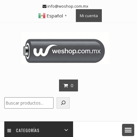
Skip
info@woshop.com.mx
to
Español
Mi cuenta
content
▼
0
Buscar
CATEGORÍAS