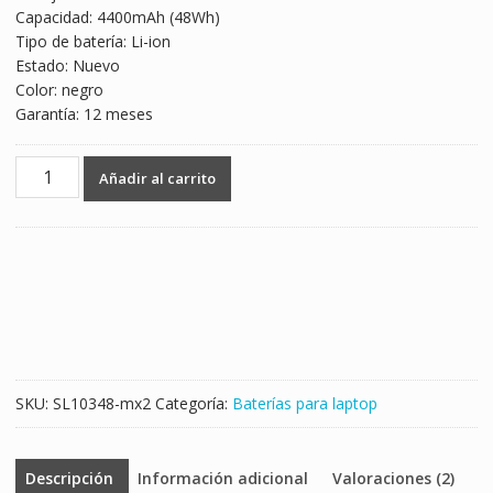
Capacidad: 4400mAh (48Wh)
$1,247.00.
$733.00.
Tipo de batería: Li-ion
Estado: Nuevo
Color: negro
Garantía: 12 meses
Batería
Añadir al carrito
para
laptop
MSI
BTY-
M66,BTY-
M68
cantidad
SKU:
SL10348-mx2
Categoría:
Baterías para laptop
Descripción
Información adicional
Valoraciones (2)