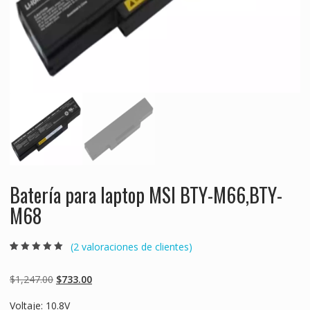
Batería para laptop MSI BTY-M66,BTY-
M68
(
2
valoraciones de clientes)
Valorado
2
5.00
sobre 5
basado en
Original
Current
$
1,247.00
$
733.00
puntuaciones
de clientes
price
price
Voltaje: 10.8V
was:
is: