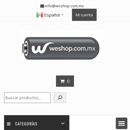
Skip
info@woshop.com.mx
to
Español
Mi cuenta
content
▼
0
Buscar
CATEGORÍAS