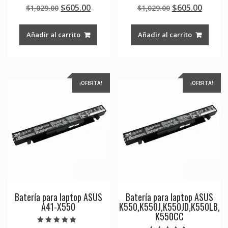
Valorado en
Valorado en
Original
Current
Original
Curre
$
605.00
$
605.00
$
1,029.00
$
1,029.00
5.00
4.50
de 5
de 5
price
price
price
price
was:
is:
was:
is:
Añadir al carrito
Añadir al carrito
$1,029.00.
$605.00.
$1,029.00.
$605.0
¡OFERTA!
¡OFERTA!
Batería para laptop ASUS
Batería para laptop ASUS
A41-X550
K550,K550J,K550JD,K550LB,
K550CC