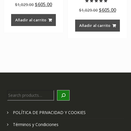
Valorado en
Original
Current
$
605.00
$
1,029.00
5.00
Valorado en
de 5
Original
Curre
$
605.00
price
price
$
1,029.00
5.00
de 5
price
price
was:
is:
Añadir al carrito
was:
is:
$1,029.00.
$605.00.
Añadir al carrito
$1,029.00.
$605.0
Search
POLÍTICA DE PRIVACIDAD Y COOKIES
Términos y Condiciones