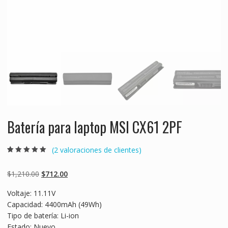
Batería para laptop MSI CX61 2PF
(
2
valoraciones de clientes)
Valorado
2
5.00
sobre 5
basado en
Original
Current
$
1,210.00
$
712.00
puntuaciones
de clientes
price
price
Voltaje: 11.11V
was:
is:
Capacidad: 4400mAh (49Wh)
$1,210.00.
$712.00.
Tipo de batería: Li-ion
Estado: Nuevo