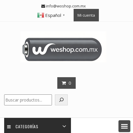
Skip
info@woshop.com.mx
to
Español
Mi cuenta
content
▼
0
Buscar
CATEGORÍAS