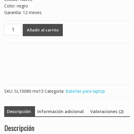
Color: negro
Garantía: 12 meses
Batería
Añadir al carrito
para
laptop
MSI
CX61
2PF
cantidad
SKU:
SL10080-mx13
Categoría:
Baterías para laptop
Descripción
Información adicional
Valoraciones (2)
Descripción