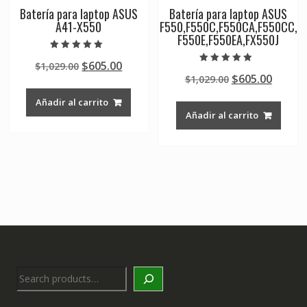
Batería para laptop ASUS
Batería para laptop ASUS
A41-X550
F550,F550C,F550CA,F550CC,
F550E,F550EA,FX550J
Valorado en
Original
Current
$
605.00
$
1,029.00
5.00
Valorado en
de 5
Original
Curre
$
605.00
price
price
$
1,029.00
4.50
de 5
price
price
was:
is:
Añadir al carrito
was:
is:
$1,029.00.
$605.00.
Añadir al carrito
$1,029.00.
$605.0
Search