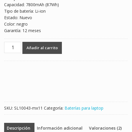
Capacidad: 7800mAh (87Wh)
$1,319.00.
$776.00.
Tipo de batería: Li-ion
Estado: Nuevo
Color: negro
Garantía: 12 meses
Batería
Añadir al carrito
para
laptop
MSI
F640,F630,F650,F730,F740,F750
cantidad
SKU:
SL10043-mx11
Categoría:
Baterías para laptop
Descripción
Información adicional
Valoraciones (2)