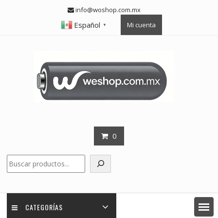
Skip
info@woshop.com.mx
to
Español
Mi cuenta
content
▼
0
Buscar
CATEGORÍAS