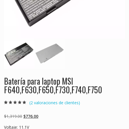
Batería para laptop MSI
F640,F630,F650,F730,F740,F750
(
2
valoraciones de clientes)
Valorado
2
5.00
sobre 5
basado en
Original
Current
$
1,319.00
$
776.00
puntuaciones
de clientes
price
price
Voltaje: 11.1V
was:
is: