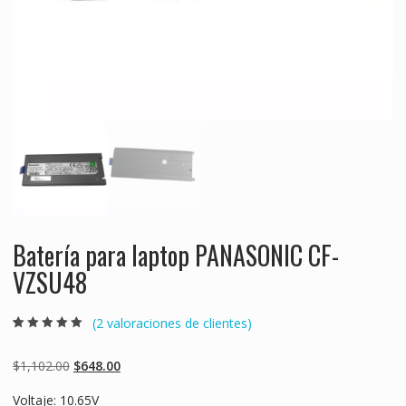
Batería para laptop PANASONIC CF-
VZSU48
(
2
valoraciones de clientes)
Valorado
2
5.00
sobre 5
basado en
Original
Current
$
1,102.00
$
648.00
puntuaciones
de clientes
price
price
Voltaje: 10.65V
was:
is: