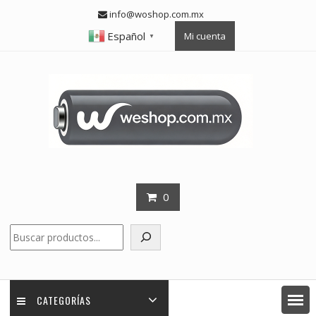
Skip
info@woshop.com.mx
to
Español
Mi cuenta
content
▼
0
Buscar
CATEGORÍAS