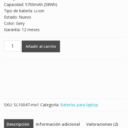
Capacidad: 5700mAh (58Wh)
$1,102.00.
$648.00.
Tipo de batería: Li-ion
Estado: Nuevo
Color: Gery
Garantía: 12 meses
Batería
Añadir al carrito
para
laptop
PANASONIC
CF-
VZSU48
cantidad
SKU:
SL10047-mx1
Categoría:
Baterías para laptop
Descripción
Información adicional
Valoraciones (2)