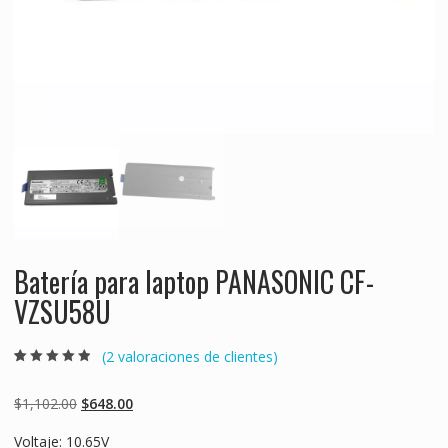
Batería para laptop PANASONIC CF-
VZSU58U
(
2
valoraciones de clientes)
Valorado
2
4.50
sobre 5
basado en
Original
Current
$
1,102.00
$
648.00
puntuaciones
de clientes
price
price
Voltaje: 10.65V
was:
is: