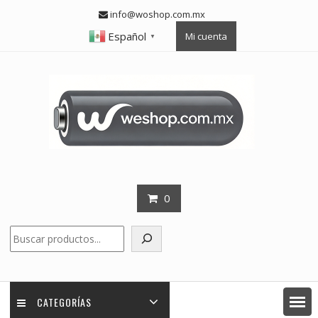
Skip
info@woshop.com.mx
to
Español
Mi cuenta
content
▼
0
Buscar
CATEGORÍAS