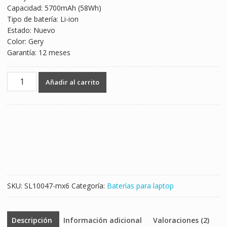
Capacidad: 5700mAh (58Wh)
$1,102.00.
$648.00.
Tipo de batería: Li-ion
Estado: Nuevo
Color: Gery
Garantía: 12 meses
Batería
Añadir al carrito
para
laptop
PANASONIC
CF-
VZSU58U
cantidad
SKU:
SL10047-mx6
Categoría:
Baterías para laptop
Descripción
Información adicional
Valoraciones (2)