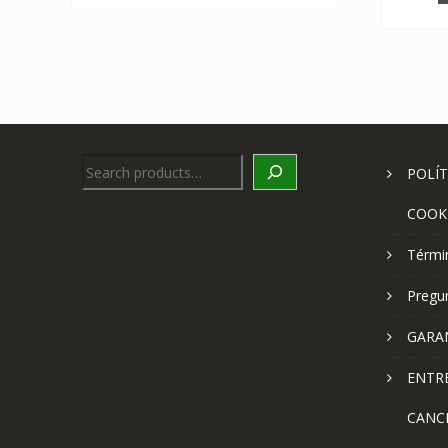
Search
POLÍT
COOK
Térmi
Pregu
GARA
ENTR
CANC