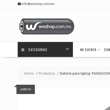
Skip
info@woshop.com.mx
to
content
CATEGORÍAS
MI CUENTA
CON
Home
Productos
Batería para laptop PANASONI
¡OFERTA!