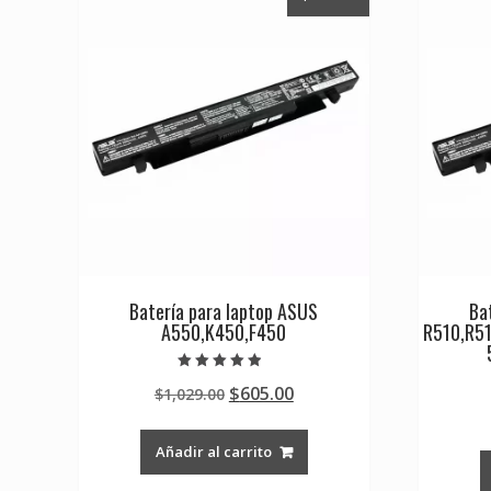
Batería para laptop ASUS
Ba
A550,K450,F450
R510,R5
Valorado en
Original
Current
$
605.00
$
1,029.00
4.50
de 5
price
price
was:
is:
Añadir al carrito
$1,029.00.
$605.00.