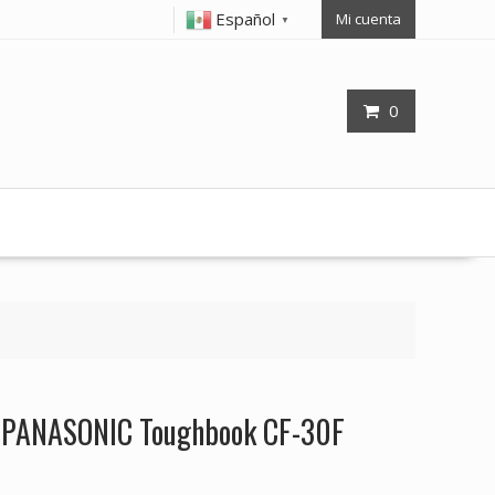
Español
Mi cuenta
▼
0
op PANASONIC Toughbook CF-30F