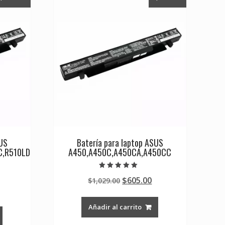
SUS
Batería para laptop ASUS
C,R510LD
A450,A450C,A450CA,A450CC
Valorado en
Original
Current
$
605.00
$
1,029.00
5.00
de 5
Current
price
price
rice
was:
is:
Añadir al carrito
s:
$1,029.00.
$605.00.
0.
605.00.