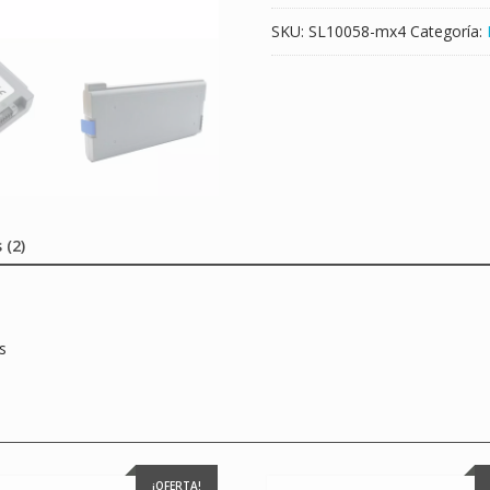
SKU:
SL10058-mx4
Categoría:
 (2)
s
¡OFERTA!