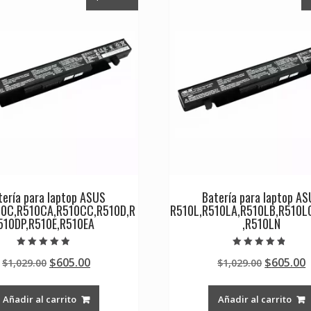
tería para laptop ASUS
Batería para laptop A
10C,R510CA,R510CC,R510D,R
R510L,R510LA,R510LB,R510L
510DP,R510E,R510EA
,R510LN
Valorado en
Valorado en
Original
Current
Original
$
605.00
$
605.00
$
1,029.00
$
1,029.00
4.50
4.50
de 5
de 5
price
price
price
p
was:
is:
was:
i
Añadir al carrito
Añadir al carrito
$1,029.00.
$605.00.
$1,029.0
$