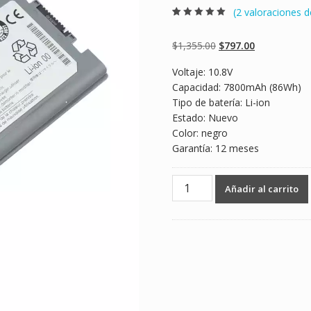
(
2
valoraciones de
Valorado
2
5.00
sobre 5
basado en
Original
Current
$
1,355.00
$
797.00
puntuaciones
de clientes
price
price
Voltaje: 10.8V
was:
is:
Capacidad: 7800mAh (86Wh)
$1,355.00.
$797.00.
Tipo de batería: Li-ion
Estado: Nuevo
Color: negro
Garantía: 12 meses
Batería
Añadir al carrito
para
laptop
PANASONIC
Toughbook
CF-
30F
Series
cantidad