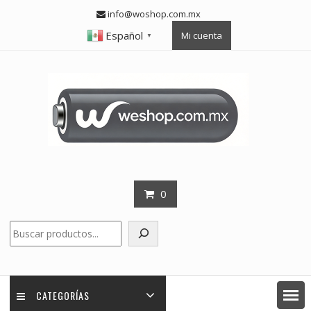
Skip
info@woshop.com.mx
to
Español
Mi cuenta
content
▼
0
Buscar
CATEGORÍAS