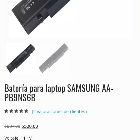
Batería para laptop SAMSUNG AA-
PB9NS6B
(
2
valoraciones de clientes)
Valorado
2
5.00
sobre 5
basado en
Original
Current
$
884.00
$
520.00
puntuaciones
de clientes
price
price
Voltaje: 11.1V
was:
is: