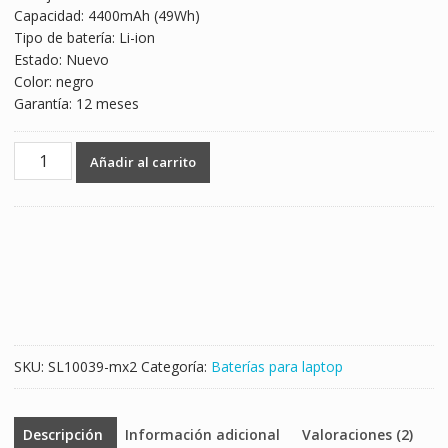
Capacidad: 4400mAh (49Wh)
$884.00.
$520.00.
Tipo de batería: Li-ion
Estado: Nuevo
Color: negro
Garantía: 12 meses
Batería
Añadir al carrito
para
laptop
SAMSUNG
AA-
PB9NS6B
cantidad
SKU:
SL10039-mx2
Categoría:
Baterías para laptop
Descripción
Información adicional
Valoraciones (2)