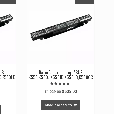
SUS
Batería para laptop ASUS
C,F550LD
K550,K550J,K550JD,K550LB,K550CC
Valorado en
Original
Current
$
605.00
$
1,029.00
5.00
de 5
Current
price
price
rice
was:
is:
Añadir al carrito
s:
$1,029.00.
$605.00.
0.
605.00.