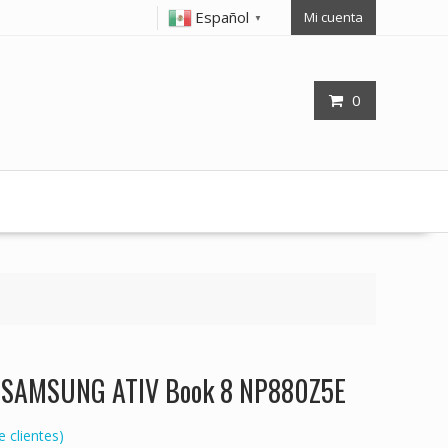
Español
Mi cuenta
▼
0
op SAMSUNG ATIV Book 8 NP880Z5E
 clientes)