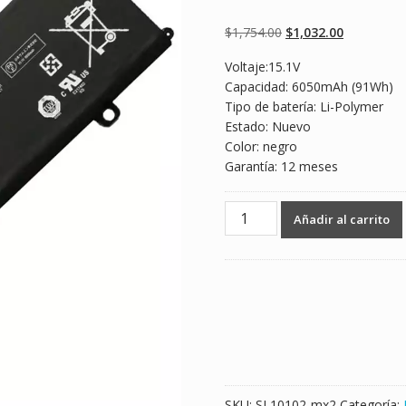
Valorado
2
5.00
sobre 5
basado en
Original
Current
$
1,754.00
$
1,032.00
puntuaciones
de clientes
price
price
Voltaje:15.1V
was:
is:
Capacidad: 6050mAh (91Wh)
$1,754.00.
$1,032.00.
Tipo de batería: Li-Polymer
Estado: Nuevo
Color: negro
Garantía: 12 meses
Batería
Añadir al carrito
para
laptop
SAMSUNG
ATIV
Book
8
NP880Z5E
cantidad
SKU:
SL10102-mx2
Categoría: