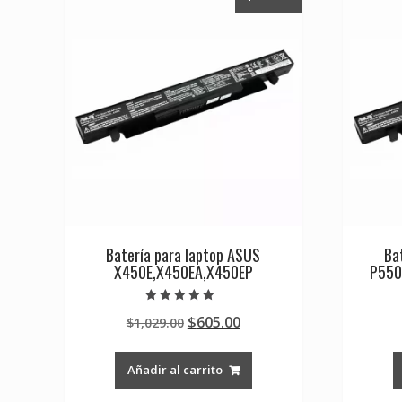
Batería para laptop ASUS
Ba
X450E,X450EA,X450EP
P550
Valorado en
Original
Current
$
605.00
$
1,029.00
4.50
de 5
price
price
was:
is:
Añadir al carrito
$1,029.00.
$605.00.