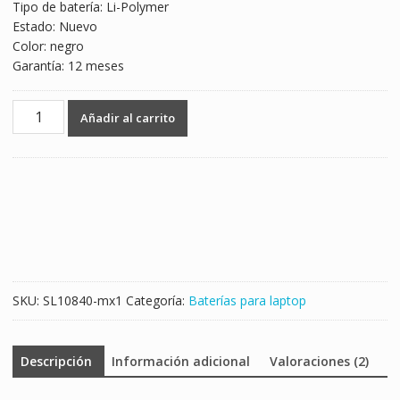
Tipo de batería: Li-Polymer
Estado: Nuevo
Color: negro
Garantía: 12 meses
Batería
Añadir al carrito
para
laptop
SONY
VGP-
BPS42
cantidad
SKU:
SL10840-mx1
Categoría:
Baterías para laptop
Descripción
Información adicional
Valoraciones (2)