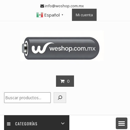
Skip
info@woshop.com.mx
to
Español
Mi cuenta
content
▼
0
Buscar
CATEGORÍAS