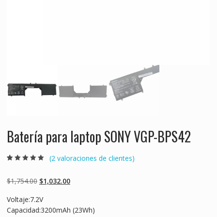
Batería para laptop SONY VGP-BPS42
(
2
valoraciones de clientes)
Valorado
2
5.00
sobre 5
basado en
Original
Current
$
1,754.00
$
1,032.00
puntuaciones
de clientes
price
price
Voltaje:7.2V
was:
is:
Capacidad:3200mAh (23Wh)
$1,754.00.
$1,032.00.