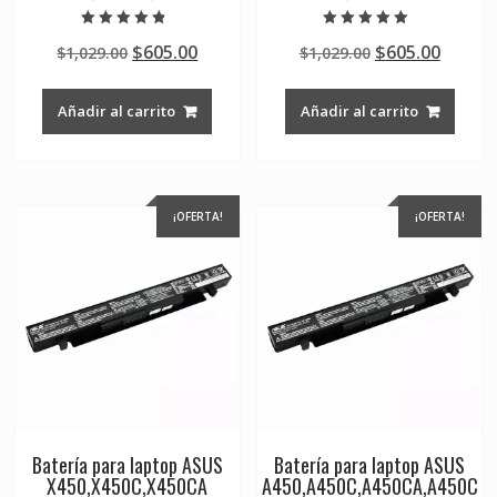
Valorado en
Valorado en
Original
Current
Original
Curre
$
605.00
$
605.00
$
1,029.00
$
1,029.00
4.50
5.00
de 5
de 5
price
price
price
price
was:
is:
was:
is:
Añadir al carrito
Añadir al carrito
$1,029.00.
$605.00.
$1,029.00.
$605.0
¡OFERTA!
¡OFERTA!
Batería para laptop ASUS
Batería para laptop ASUS
X450,X450C,X450CA
A450,A450C,A450CA,A450C