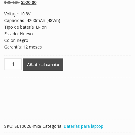
basado en
Original
Current
$
884.00
$
520.00
puntuaciones
de clientes
price
price
Voltaje: 10.8V
was:
is:
Capacidad: 4200mAh (48Wh)
$884.00.
$520.00.
Tipo de batería: Li-ion
Estado: Nuevo
Color: negro
Garantía: 12 meses
Batería
Añadir al carrito
para
laptop
TOSHIBA
Satellite
C850D,C855,C855D,C870,C870D,C875,C875D
cantidad
SKU:
SL10026-mx8
Categoría:
Baterías para laptop