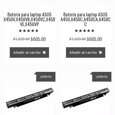
Batería para laptop ASUS
Batería para laptop ASUS
X450V,X450VB,X450VC,X450
A450,A450C,A450CA,A450C
VE,X450VP
C
Valorado en
Valorado en
Original
Current
Original
Curre
$
605.00
$
605.00
$
1,029.00
$
1,029.00
5.00
5.00
de 5
de 5
price
price
price
price
was:
is:
was:
is:
Añadir al carrito
Añadir al carrito
$1,029.00.
$605.00.
$1,029.00.
$605.0
¡OFERTA!
¡OFERTA!