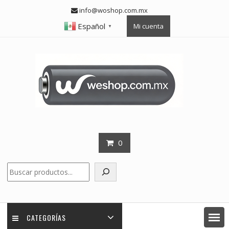
Skip
info@woshop.com.mx
to
Español
Mi cuenta
content
▼
0
Buscar
CATEGORÍAS