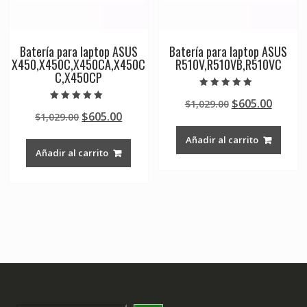
Batería para laptop ASUS
Batería para laptop ASUS
X450,X450C,X450CA,X450C
R510V,R510VB,R510VC
C,X450CP
Valorado en
Original
Curre
$
605.00
$
1,029.00
5.00
Valorado en
de 5
Original
Current
$
605.00
$
1,029.00
price
price
5.00
de 5
price
price
was:
is:
Añadir al carrito
was:
is:
$1,029.00.
$605.0
Añadir al carrito
$1,029.00.
$605.00.