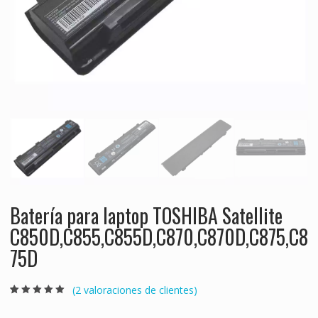
Batería para laptop TOSHIBA Satellite
C850D,C855,C855D,C870,C870D,C875,C8
75D
(
2
valoraciones de clientes)
Valorado
2
5.00
sobre 5