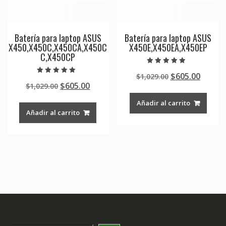
Batería para laptop ASUS
Batería para laptop ASUS
X450,X450C,X450CA,X450C
X450E,X450EA,X450EP
C,X450CP
Valorado en
Original
Curre
$
605.00
$
1,029.00
4.50
Valorado en
de 5
Original
Current
$
605.00
$
1,029.00
price
price
5.00
de 5
price
price
was:
is:
Añadir al carrito
was:
is:
$1,029.00.
$605.0
Añadir al carrito
$1,029.00.
$605.00.