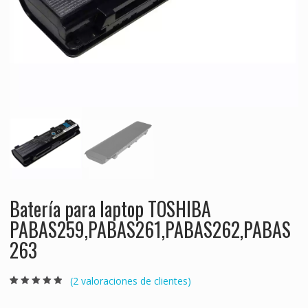
Batería para laptop TOSHIBA
PABAS259,PABAS261,PABAS262,PABAS
263
(
2
valoraciones de clientes)
Valorado
2
4.50
sobre 5