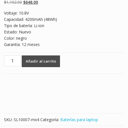
basado en
Original
Current
$
1,102.00
$
648.00
puntuaciones
de clientes
price
price
Voltaje: 10.8V
was:
is:
Capacidad: 4200mAh (48Wh)
$1,102.00.
$648.00.
Tipo de batería: Li-ion
Estado: Nuevo
Color: negro
Garantía: 12 meses
Batería
Añadir al carrito
para
laptop
TOSHIBA
PABAS259,PABAS261,PABAS262,PABAS263
cantidad
SKU:
SL10007-mx4
Categoría:
Baterías para laptop