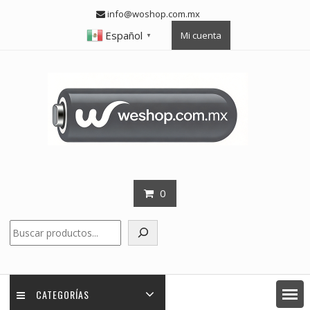
Skip
info@woshop.com.mx
to
Español
Mi cuenta
content
▼
0
Buscar
CATEGORÍAS