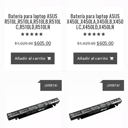
Batería para laptop ASUS
Batería para laptop ASUS
R510L,R510LA,R510LB,R510L
X450L,X450LA,X450LB,X450
C,R510LD,R510LN
LC,X450LD,X450LN
Valorado en
Valorado en
Original
Current
Original
Curre
$
605.00
$
605.00
$
1,029.00
$
1,029.00
5.00
5.00
de 5
de 5
price
price
price
price
was:
is:
was:
is:
Añadir al carrito
Añadir al carrito
$1,029.00.
$605.00.
$1,029.00.
$605.0
¡OFERTA!
¡OFERTA!