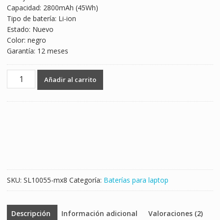
Capacidad: 2800mAh (45Wh)
$993.00.
$584.00.
Tipo de batería: Li-ion
Estado: Nuevo
Color: negro
Garantía: 12 meses
Batería
Añadir al carrito
para
laptop
TOSHIBA
Satellite
C55D
Series
cantidad
SKU:
SL10055-mx8
Categoría:
Baterías para laptop
Descripción
Información adicional
Valoraciones (2)