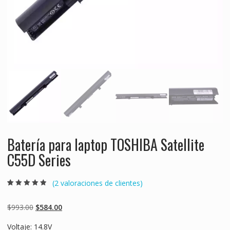
Batería para laptop TOSHIBA Satellite
C55D Series
(
2
valoraciones de clientes)
Valorado
2
4.50
sobre 5
basado en
Original
Current
$
993.00
$
584.00
puntuaciones
de clientes
price
price
Voltaje: 14.8V
was:
is: