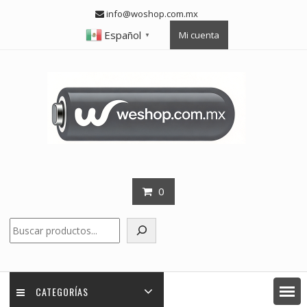
Skip
info@woshop.com.mx
to
Español
Mi cuenta
content
▼
0
Buscar
CATEGORÍAS