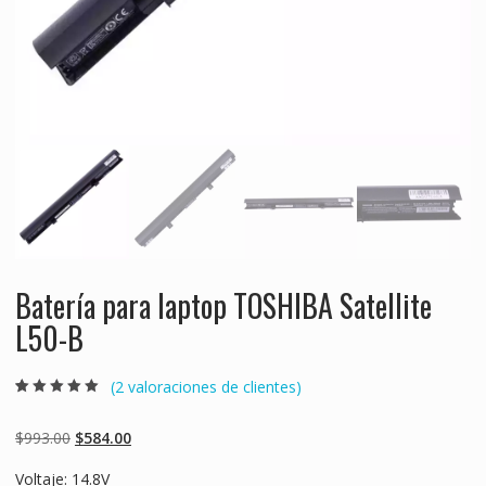
Batería para laptop TOSHIBA Satellite
L50-B
(
2
valoraciones de clientes)
Valorado
2
5.00
sobre 5
basado en
Original
Current
$
993.00
$
584.00
puntuaciones
de clientes
price
price
Voltaje: 14.8V
was:
is: