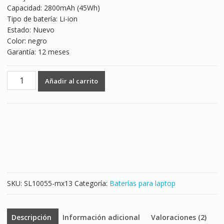
Capacidad: 2800mAh (45Wh)
$993.00.
$584.00.
Tipo de batería: Li-ion
Estado: Nuevo
Color: negro
Garantía: 12 meses
Batería
Añadir al carrito
para
laptop
TOSHIBA
Satellite
L50-
B
cantidad
SKU:
SL10055-mx13
Categoría:
Baterías para laptop
Descripción
Información adicional
Valoraciones (2)