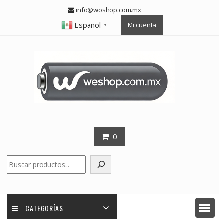
Skip
info@woshop.com.mx
to
Español
Mi cuenta
content
▼
0
Buscar
CATEGORÍAS