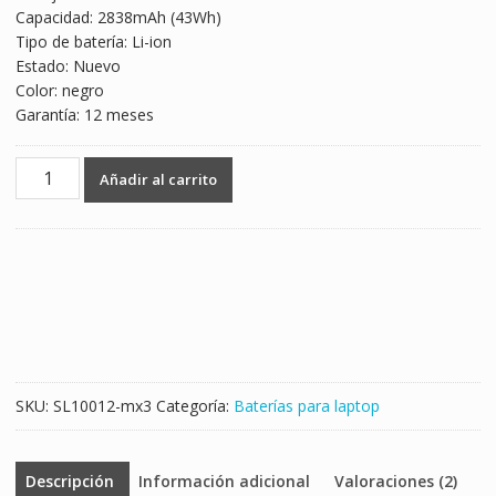
Capacidad: 2838mAh (43Wh)
$1,102.00.
$648.00.
Tipo de batería: Li-ion
Estado: Nuevo
Color: negro
Garantía: 12 meses
Batería
Añadir al carrito
para
laptop
Toshiba
Satellite
L50,L55,L55D,L55t
cantidad
SKU:
SL10012-mx3
Categoría:
Baterías para laptop
Descripción
Información adicional
Valoraciones (2)