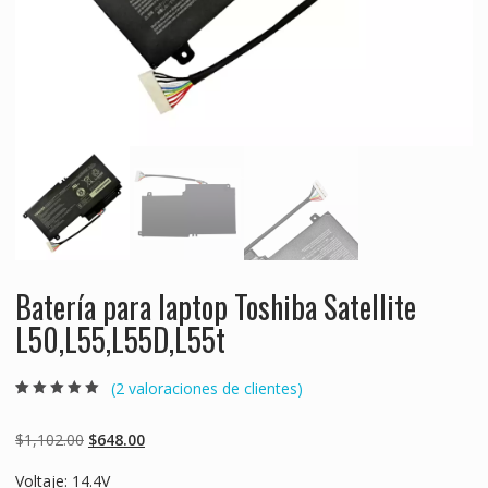
Batería para laptop Toshiba Satellite
L50,L55,L55D,L55t
(
2
valoraciones de clientes)
Valorado
2
5.00
sobre 5
basado en
Original
Current
$
1,102.00
$
648.00
puntuaciones
de clientes
price
price
Voltaje: 14.4V
was:
is: