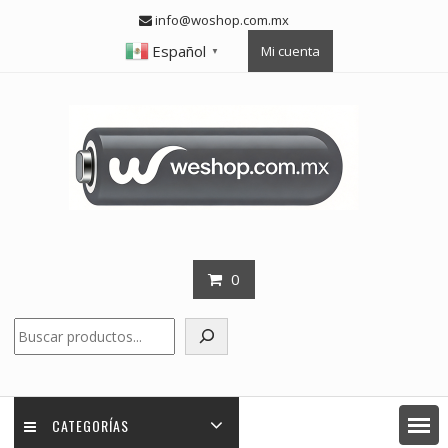
Skip
info@woshop.com.mx
to
Español
Mi cuenta
content
▼
0
Buscar
CATEGORÍAS