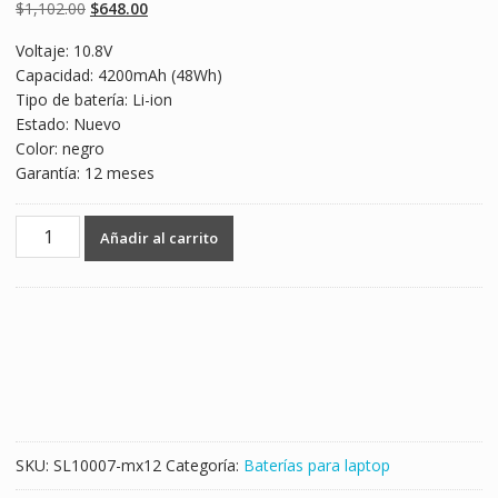
basado en
Original
Current
$
1,102.00
$
648.00
puntuaciones
de clientes
price
price
Voltaje: 10.8V
was:
is:
Capacidad: 4200mAh (48Wh)
$1,102.00.
$648.00.
Tipo de batería: Li-ion
Estado: Nuevo
Color: negro
Garantía: 12 meses
Batería
Añadir al carrito
para
laptop
TOSHIBA
Satellite
L850D,L855,L855D,L870,L870D,L875,L875D
cantidad
SKU:
SL10007-mx12
Categoría:
Baterías para laptop