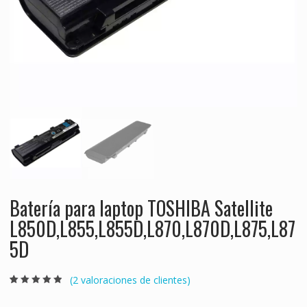
Batería para laptop TOSHIBA Satellite
L850D,L855,L855D,L870,L870D,L875,L87
5D
(
2
valoraciones de clientes)
Valorado
2
4.50
sobre 5