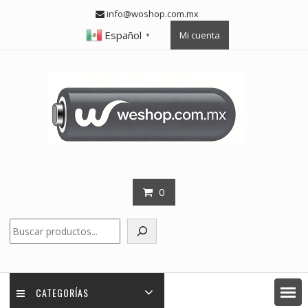
Skip
info@woshop.com.mx
to
Español
Mi cuenta
content
▼
0
Buscar
CATEGORÍAS