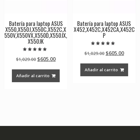
Batería para laptop ASUS
Batería para laptop ASUS
X550,X550J,X550C,X552C,X
X452,X452C,X452CA,X452C
550V,X550VX,X550D,X550JX,
P
X550JK
Valorado en
Original
Curre
$
605.00
$
1,029.00
5.00
Valorado en
de 5
Original
Current
$
605.00
$
1,029.00
price
price
5.00
de 5
price
price
was:
is:
Añadir al carrito
was:
is:
$1,029.00.
$605.0
Añadir al carrito
$1,029.00.
$605.00.