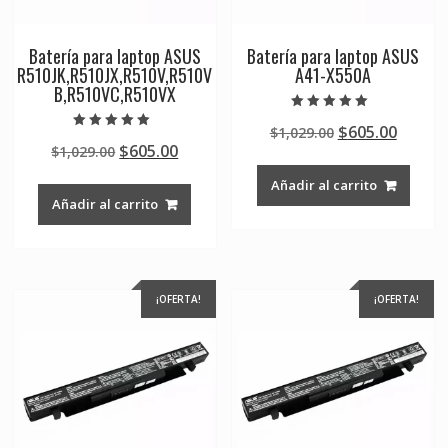
Batería para laptop ASUS
Batería para laptop ASUS
R510JK,R510JX,R510V,R510V
A41-X550A
B,R510VC,R510VX
Valorado en
Original
Curre
$
605.00
$
1,029.00
5.00
Valorado en
de 5
Original
Current
$
605.00
$
1,029.00
price
price
5.00
de 5
price
price
was:
is:
Añadir al carrito
was:
is:
$1,029.00.
$605.0
Añadir al carrito
$1,029.00.
$605.00.
¡OFERTA!
¡OFERTA!