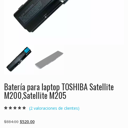
Batería para laptop TOSHIBA Satellite
M200,Satellite M205
(
2
valoraciones de clientes)
Valorado
2
5.00
sobre 5
basado en
Original
Current
$
884.00
$
520.00
puntuaciones
de clientes
price
price