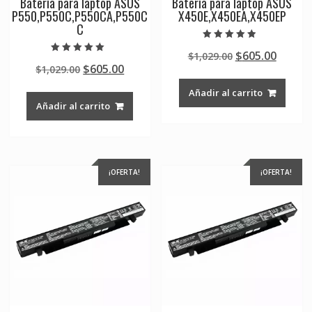
Batería para laptop ASUS
Batería para laptop ASUS
P550,P550C,P550CA,P550C
X450E,X450EA,X450EP
C
Valorado en
Original
Curre
$
605.00
$
1,029.00
4.50
Valorado en
de 5
Original
Current
$
605.00
$
1,029.00
price
price
5.00
de 5
price
price
was:
is:
Añadir al carrito
was:
is:
$1,029.00.
$605.0
Añadir al carrito
$1,029.00.
$605.00.
¡OFERTA!
¡OFERTA!