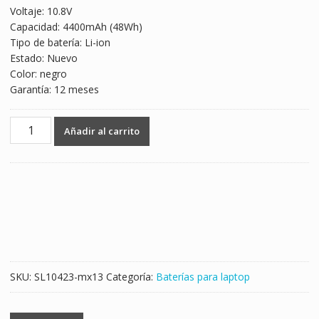
Voltaje: 10.8V
was:
is:
Capacidad: 4400mAh (48Wh)
$884.00.
$520.00.
Tipo de batería: Li-ion
Estado: Nuevo
Color: negro
Garantía: 12 meses
Batería
Añadir al carrito
para
laptop
TOSHIBA
Satellite
M200,Satellite
M205
cantidad
SKU:
SL10423-mx13
Categoría:
Baterías para laptop