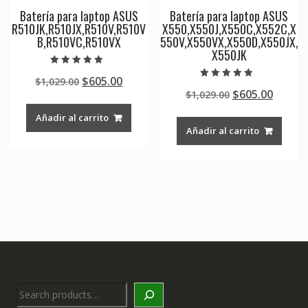
Batería para laptop ASUS
Batería para laptop ASUS
R510JK,R510JX,R510V,R510V
X550,X550J,X550C,X552C,X
B,R510VC,R510VX
550V,X550VX,X550D,X550JX,
X550JK
Valorado en
Original
Current
$
605.00
$
1,029.00
5.00
Valorado en
de 5
Original
Curre
$
605.00
price
price
$
1,029.00
5.00
de 5
price
price
was:
is:
Añadir al carrito
was:
is:
$1,029.00.
$605.00.
Añadir al carrito
$1,029.00.
$605.0
Search