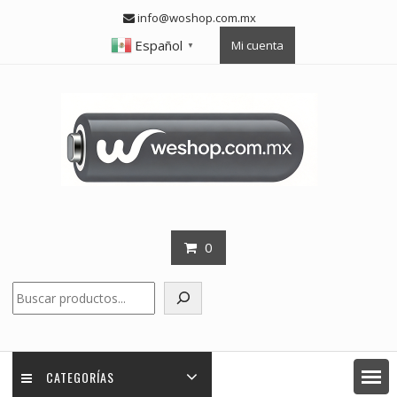
Skip
info@woshop.com.mx
to
Español
Mi cuenta
content
▼
0
Buscar
CATEGORÍAS