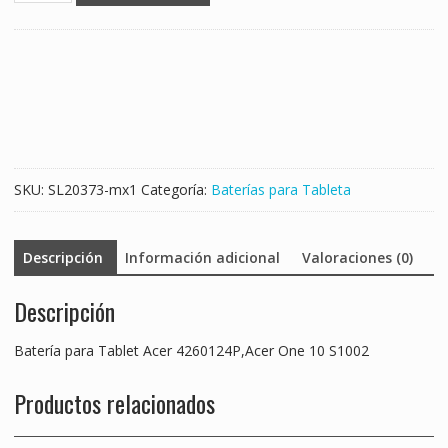
Tablet
Acer
4260124P,Acer
One
10
S1002
cantidad
SKU:
SL20373-mx1
Categoría:
Baterías para Tableta
Descripción
Información adicional
Valoraciones (0)
Descripción
Batería para Tablet Acer 4260124P,Acer One 10 S1002
Productos relacionados