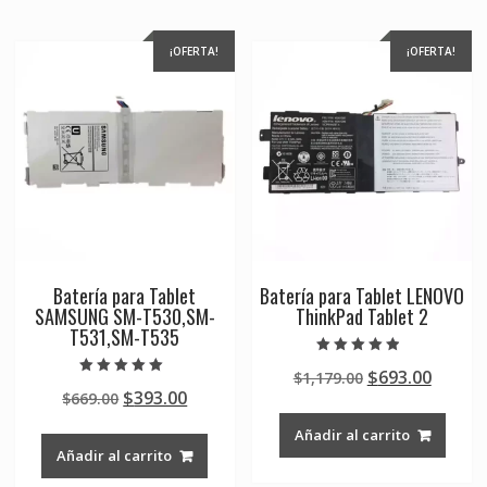
¡OFERTA!
¡OFERTA!
Batería para Tablet
Batería para Tablet LENOVO
SAMSUNG SM-T530,SM-
ThinkPad Tablet 2
T531,SM-T535
Valorado en
Original
Curre
$
693.00
$
1,179.00
4.50
Valorado en
de 5
Original
Current
$
393.00
$
669.00
price
price
5.00
de 5
price
price
was:
is:
Añadir al carrito
was:
is:
$1,179.00.
$693.0
Añadir al carrito
$669.00.
$393.00.