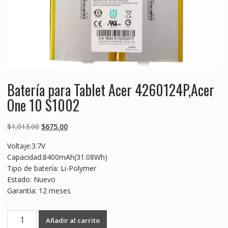
Batería para Tablet Acer 4260124P,Acer
One 10 S1002
Original
Current
$
1,013.00
$
675.00
price
price
Voltaje:3.7V
was:
is:
Capacidad:8400mAh(31.08Wh)
$1,013.00.
$675.00.
Tipo de batería: Li-Polymer
Estado: Nuevo
Garantía: 12 meses
Batería
Añadir al carrito
para