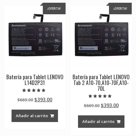
¡OFERTA!
¡OFERTA!
Batería para Tablet LENOVO
Batería para Tablet LENOVO
L14D2P31
Tab 2 A10-70,A10-70F,A10-
70L
Valorado en
Original
Current
$
393.00
$
669.00
5.00
Valorado en
de 5
Original
Curren
$
393.00
price
price
$
669.00
5.00
de 5
price
price
was:
is:
Añadir al carrito
was:
is:
$669.00.
$393.00.
Añadir al carrito
$669.00.
$393.00