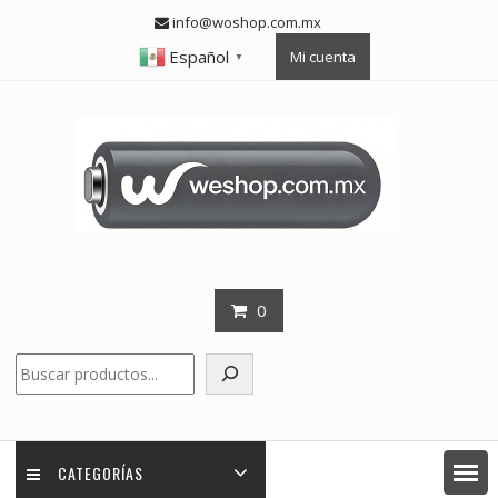
Skip
info@woshop.com.mx
to
Español
Mi cuenta
content
▼
0
Buscar
CATEGORÍAS