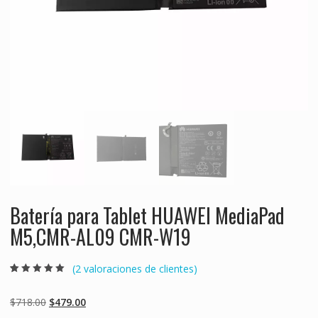
Batería para Tablet HUAWEI MediaPad
M5,CMR-AL09 CMR-W19
(
2
valoraciones de clientes)
Valorado
2
5.00
sobre 5
basado en
Original
Current
$
718.00
$
479.00
puntuaciones
de clientes
price
price