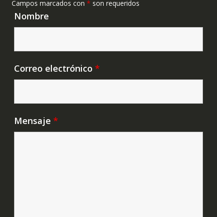
Campos marcados con
*
son requeridos
Nombre
Correo electrónico
*
Mensaje
*