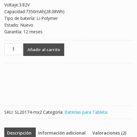
Voltaje:3.82V
was:
is:
Capacidad:7350mAh(28.08Wh)
$718.00.
$479.00.
Tipo de batería: Li-Polymer
Estado: Nuevo
Garantía: 12 meses
Batería
Añadir al carrito
para
Tablet
HUAWEI
MediaPad
M5,CMR-
AL09
CMR-
W19
cantidad
SKU:
SL20174-mx2
Categoría:
Baterías para Tableta
Descripción
Información adicional
Valoraciones (2)