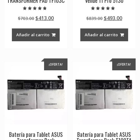
TRANSFORMER PAD TF103C
Venue 11 Pro 5130
Valorado en
Valorado en
Original
Current
Original
Curren
$
413.00
$
493.00
$
703.00
$
839.00
4.50
5.00
de 5
de 5
price
price
price
price
was:
is:
was:
is:
Añadir al carrito
Añadir al carrito
$703.00.
$413.00.
$839.00.
$493.00
¡OFERTA!
¡OFERTA!
Batería para Tablet ASUS
Batería para Tablet ASUS