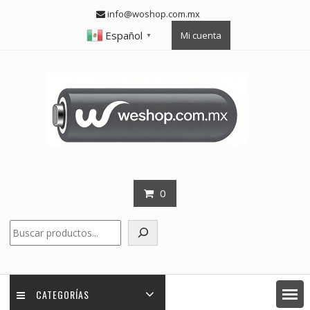
Skip
info@woshop.com.mx
to
Español
Mi cuenta
content
▼
0
Buscar
CATEGORÍAS