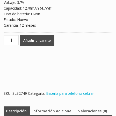
Voltaje: 3.7V
Capacidad: 1270mAh (4.7Wh)
Tipo de batería: Li-ion
Estado: Nuevo
Garantía: 12 meses
Batería
Añadir al carrito
telefono
celular
BAT-
26483-
003
para
BlackBerry
Torch
9800/F-
SKU:
SL32749
Categoría:
Batería para telefono celular
S1
cantidad
Descripción
Información adicional
Valoraciones (0)