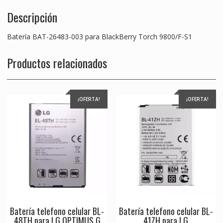
Descripción
Batería BAT-26483-003 para BlackBerry Torch 9800/F-S1
Productos relacionados
¡OFERTA!
¡OFERTA!
Batería telefono celular BL-
Batería telefono celular BL-
48TH para LG OPTIMUS G
41ZH para LG