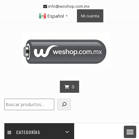
Skip
info@woshop.com.mx
to
Español
Mi cuenta
content
▼
0
Buscar
CATEGORÍAS