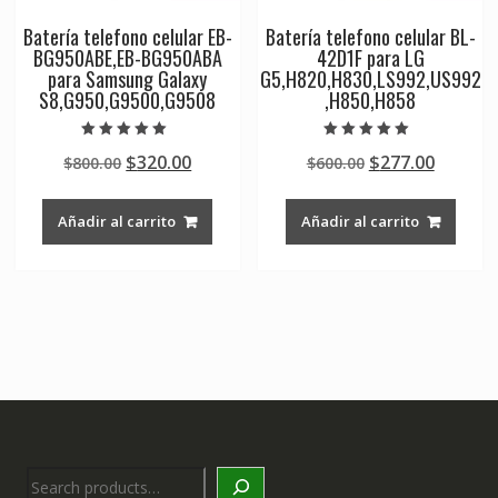
Batería telefono celular EB-
Batería telefono celular BL-
BG950ABE,EB-BG950ABA
42D1F para LG
para Samsung Galaxy
G5,H820,H830,LS992,US992
S8,G950,G9500,G9508
,H850,H858
Valorado en
Valorado en
Original
Current
Original
Curren
$
320.00
$
277.00
$
800.00
$
600.00
5.00
5.00
de 5
de 5
price
price
price
price
was:
is:
was:
is:
Añadir al carrito
Añadir al carrito
$800.00.
$320.00.
$600.00.
$277.00
Search