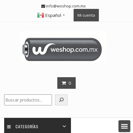
Skip
info@woshop.com.mx
to
Español
Mi cuenta
content
▼
0
Buscar
CATEGORÍAS