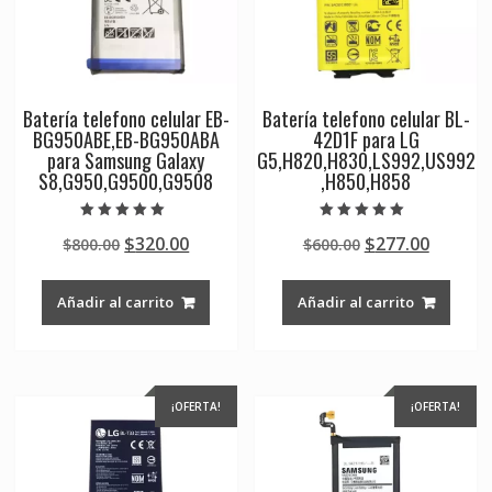
Batería telefono celular EB-
Batería telefono celular BL-
BG950ABE,EB-BG950ABA
42D1F para LG
para Samsung Galaxy
G5,H820,H830,LS992,US992
S8,G950,G9500,G9508
,H850,H858
Valorado en
Valorado en
Original
Current
Original
Curren
$
320.00
$
277.00
$
800.00
$
600.00
5.00
5.00
de 5
de 5
price
price
price
price
was:
is:
was:
is:
Añadir al carrito
Añadir al carrito
$800.00.
$320.00.
$600.00.
$277.00
¡OFERTA!
¡OFERTA!