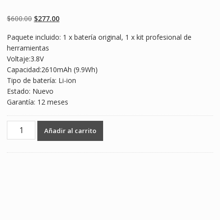
Valorado
2
5.00
sobre 5
basado en
Original
Current
$
600.00
$
277.00
puntuaciones
de clientes
price
price
Paquete incluido: 1 x batería original, 1 x kit profesional de
was:
is:
herramientas
$600.00.
$277.00.
Voltaje:3.8V
Capacidad:2610mAh (9.9Wh)
Tipo de batería: Li-ion
Estado: Nuevo
Garantía: 12 meses
Batería
Añadir al carrito
telefono
celular
BL-
54SG,BL-
54SH
para
LG
G2,F320,F320S,F320K,F320L,F340L