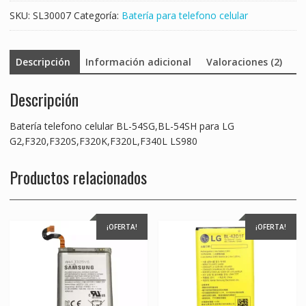
LS980
SKU:
SL30007
Categoría:
Batería para telefono celular
cantidad
Descripción
Información adicional
Valoraciones (2)
Descripción
Batería telefono celular BL-54SG,BL-54SH para LG
G2,F320,F320S,F320K,F320L,F340L LS980
Productos relacionados
¡OFERTA!
¡OFERTA!