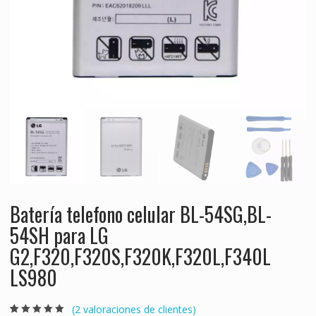
Batería telefono celular BL-54SG,BL-
54SH para LG
G2,F320,F320S,F320K,F320L,F340L
LS980
(
2
valoraciones de clientes)