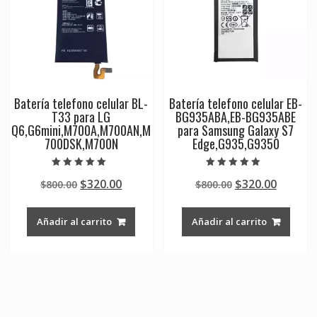
Batería telefono celular BL-
Batería telefono celular EB-
T33 para LG
BG935ABA,EB-BG935ABE
Q6,G6mini,M700A,M700AN,M
para Samsung Galaxy S7
700DSK,M700N
Edge,G935,G9350
Valorado en
Valorado en
Original
Current
Original
Curren
$
320.00
$
320.00
$
800.00
$
800.00
5.00
5.00
de 5
de 5
price
price
price
price
was:
is:
was:
is:
Añadir al carrito
Añadir al carrito
$800.00.
$320.00.
$800.00.
$320.00