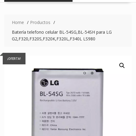
Home
Productos
Batería telefono celular BL-54SG,BL-54SH para LG
G2,F320,F320S,F320K,F320L,F340L LS980
¡OFERTA!