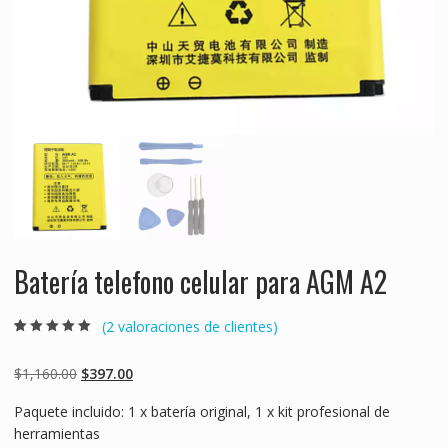
Batería telefono celular para AGM A2
(
2
valoraciones de clientes)
Valorado
2
5.00
sobre 5
basado en
Original
Current
$
1,160.00
$
397.00
puntuaciones
de clientes
price
price
Paquete incluido: 1 x batería original, 1 x kit profesional de
was:
is:
herramientas
$1,160.00.
$397.00.