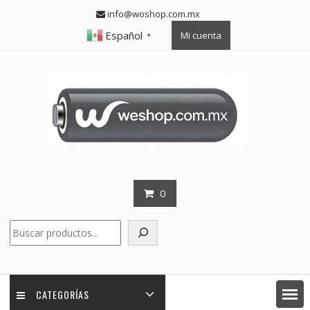
Skip
info@woshop.com.mx
to
Español
Mi cuenta
content
▼
0
Buscar
CATEGORÍAS