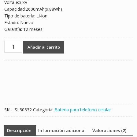
Voltaje:3.8V
Capacidad:2600mAh(9.88Wh)
Tipo de batería: Li-ion
Estado: Nuevo
Garantía: 12 meses
Batería
Añadir al carrito
telefono
celular
para
AGM
A2
cantidad
SKU:
SL30332
Categoría:
Batería para telefono celular
Descripción
Información adicional
Valoraciones (2)