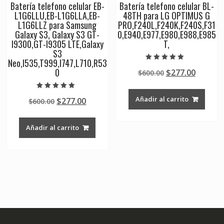
Batería telefono celular EB-
Batería telefono celular BL-
L1G6LLU,EB-L1G6LLA,EB-
48TH para LG OPTIMUS G
L1G6LLZ para Samsung
PRO,F240L,F240K,F240S,F31
Galaxy S3, Galaxy S3 GT-
0,E940,E977,E980,E988,E985
I9300,GT-I9305 LTE,Galaxy
T,
S3
Neo,I535,T999,I747,L710,R53
Valorado en
0
Original
Curren
$
277.00
$
600.00
5.00
de 5
price
price
was:
is:
Valorado en
Añadir al carrito
Original
Current
$
277.00
$
600.00
5.00
$600.00.
$277.00
de 5
price
price
was:
is:
Añadir al carrito
$600.00.
$277.00.