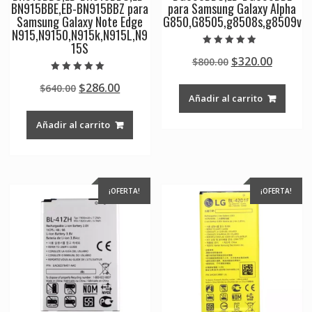
BN915BBE,EB-BN915BBZ para
para Samsung Galaxy Alpha
Samsung Galaxy Note Edge
G850,G8505,g8508s,g8509v
N915,N9150,N915k,N915L,N9
15S
Valorado en
Original
Curren
$
320.00
$
800.00
4.50
de 5
price
price
Valorado en
Original
Current
$
286.00
$
640.00
5.00
was:
is:
de 5
Añadir al carrito
price
price
$800.00.
$320.00
was:
is:
Añadir al carrito
$640.00.
$286.00.
¡OFERTA!
¡OFERTA!