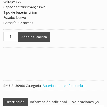
Voltaje:3.7V
Capacidad:2000mAh(7.4Wh)
Tipo de batería: Li-ion
Estado: Nuevo
Garantía: 12 meses
Batería
Añadir al carrito
telefono
celular
para
Wiko
WAX
cantidad
SKU:
SL30966
Categoría:
Batería para telefono celular
Descripción
Información adicional
Valoraciones (2)