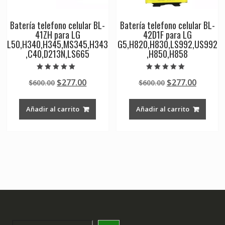
Batería telefono celular BL-
Batería telefono celular BL-
41ZH para LG
42D1F para LG
L50,H340,H345,MS345,H343
G5,H820,H830,LS992,US992
,C40,D213N,LS665
,H850,H858
Valorado en
Valorado en
Original
Current
Original
Curren
$
277.00
$
277.00
$
600.00
$
600.00
5.00
5.00
de 5
de 5
price
price
price
price
was:
is:
was:
is:
Añadir al carrito
Añadir al carrito
$600.00.
$277.00.
$600.00.
$277.00
Search