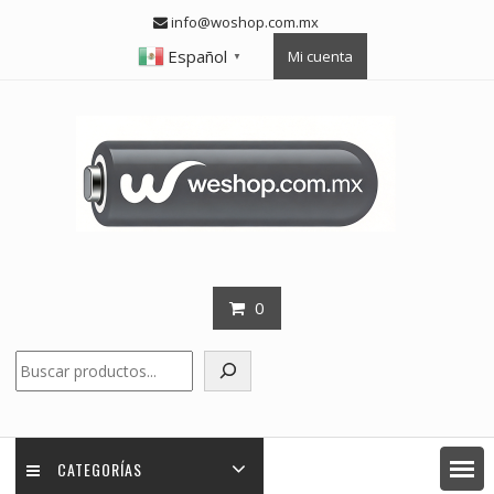
Skip
info@woshop.com.mx
to
Español
Mi cuenta
content
▼
0
Buscar
CATEGORÍAS