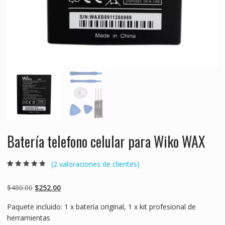
Batería telefono celular para Wiko WAX
(
2
valoraciones de clientes)
Valorado
2
4.50
sobre 5
basado en
Original
Current
$
480.00
$
252.00
puntuaciones
de clientes
price
price
Paquete incluido: 1 x batería original, 1 x kit profesional de
was:
is:
herramientas
$480.00.
$252.00.